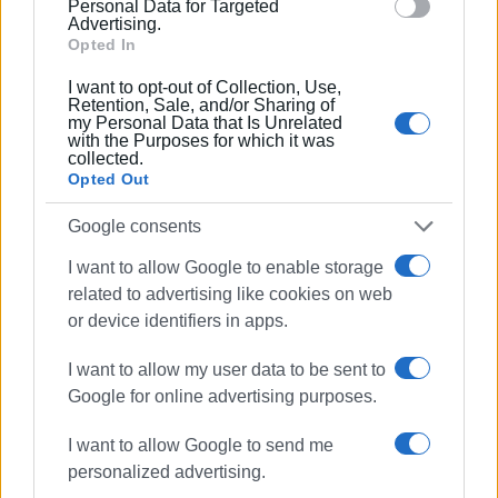
να ορίζονται με σαφήνεια οι αρμοδιότητες και οι πόροι
Personal Data for Targeted
Advertising.
τους.
Opted In
Κλείνοντας την παρέμβασή του, ο θεματικός
I want to opt-out of Collection, Use,
αντιπεριφερειάρχης Χωροταξίας, Περιβάλλοντος και
Retention, Sale, and/or Sharing of
my Personal Data that Is Unrelated
Κλιματικής Αλλαγής της ΠΙΝ υπογράμμισε ότι η
with the Purposes for which it was
μεταρρύθμιση της Αυτοδιοίκησης δεν πρέπει να
collected.
Opted Out
αποτελέσει αντικείμενο κομματικής αντιπαράθεσης
αλλά εθνική και θεσμική επιλογή. «Ο πολίτης δεν
Google consents
ενδιαφέρεται για το πώς είναι γραμμένος ο Κώδικας.
Ενδιαφέρεται για το αν είναι λειτουργικός. Αν κάνει την
I want to allow Google to enable storage
related to advertising like cookies on web
καθημερινότητά του πιο απλή, πιο γρήγορη και πιο
or device identifiers in apps.
αξιόπιστη», ανέφερε χαρακτηριστικά, σημειώνοντας
ότι το πραγματικό ερώτημα δεν είναι αν η χώρα μπορεί
I want to allow my user data to be sent to
να προχωρήσει στις αναγκαίες αλλαγές, αλλά αν είναι
Google for online advertising purposes.
έτοιμη να τις αποφασίσει.
I want to allow Google to send me
Εμφανίσεις: 1473
personalized advertising.