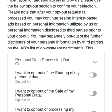
information for targeted advertising by us, please use
πλαίσιο για τις νησιωτικές περιφέρειες.
the below opt-out section to confirm your selection.
Please note that after your opt-out request is
Παράλληλα, ο Σπ. Ιωάννου στάθηκε στην ανάγκη
processed you may continue seeing interest-based
ενίσχυσης των ΟΤΑ με εξειδικευμένο επιστημονικό
ads based on personal information utilized by us or
προσωπικό, σύγχρονα ψηφιακά εργαλεία και αξιοποίηση
personal information disclosed to third parties prior to
της τεχνητής νοημοσύνης, ώστε να αντιμετωπιστούν
your opt-out. You may separately opt-out of the further
τόσο οι καθημερινές διοικητικές ανάγκες όσο και οι
disclosure of your personal information by third parties
νέες προκλήσεις που δημιουργεί η κλιματική κρίση.
on the IAB’s list of downstream participants. This
information may also be disclosed by us to third parties
Αναφερόμενος στο σχέδιο του νέου Κώδικα Τοπικής
Personal Data Processing Opt
on the
IAB’s List of Downstream Participants
that may
Αυτοδιοίκησης, το χαρακτήρισε ένα θετικό πρώτο
Outs
further disclose it to other third parties.
βήμα, εκτίμησε όμως ότι δεν αντιμετωπίζει συνολικά
I want to opt-out of the Sharing of my
τις χρόνιες παθογένειες του συστήματος και δεν
Please note that this website/app uses one or more
personal data.
ενσωματώνει επαρκώς τις διαχρονικές θέσεις της
Google services and may gather and store information
Opted In
αυτοδιοίκησης. Υποστήριξε μάλιστα ότι η ουσιαστική
including but not limited to your visit or usage
I want to opt-out of the Sale of my
κατοχύρωση της θεσμικής και οικονομικής
behaviour. You may click to grant or deny consent to
Personal Data.
ανεξαρτησίας των ΟΤΑ προϋποθέτει ακόμη και
Google and its third-party tags to use your data for
Opted In
below specified purposes in below Google consent
συνταγματικές αλλαγές στα άρθρα 101 και 102, ώστε
I want to opt-out of processing my
section.