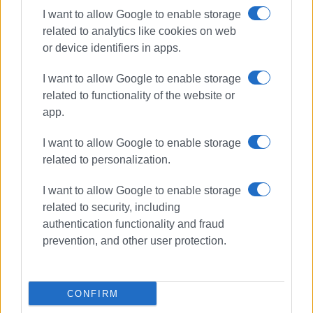
I want to allow Google to enable storage
related to analytics like cookies on web
or device identifiers in apps.
I want to allow Google to enable storage
related to functionality of the website or
app.
ΓΙΩΡΓΟΣ ΚΑΤΣΑΪΤΗΣ
Είναι ο εκδότης - διευθυντής της Ενημέρωσης.
I want to allow Google to enable storage
Έχει σπουδάσει και εργαστεί ως μηχανικός και
related to personalization.
ηλεκτρονικός. Δημοσιογραφεί από τις αρχές της
I want to allow Google to enable storage
δεκαετίας του 1980. Έχει συνεργαστεί με σχεδόν
related to security, including
όλες τις αθηναϊκές εφημερίδες. Διετέλεσε
authentication functionality and fraud
πρόεδρος του Συνδέσμου Ημερησίων
prevention, and other user protection.
Περιφερειακών Εφημερίδων, τον οποίον
υπηρέτησε και από τη θέση του γενικού
γραμματέα στο δ.σ. επί οκτώ χρόνια. Πιστεύει
πως η ισχυρότερη ιδιότητα του δημοσιογράφου
CONFIRM
στην ενημέρωση είναι το ενδιαφέρον του για τα