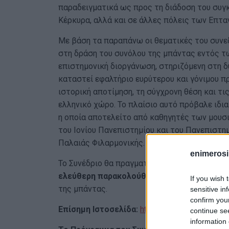
παραδειγματικά ως προς τη διάδοση του συγκ
Κέρκυρα, αλλά και σε άλλες πόλεις των Επτα
Με βάση τα παραπάνω οι θεματικές του συνε
στη δράση του συνόλου της μπάντας εντός τω
επιστημονική διοργάνωση, στηριζόμενη στη δ
καταστεί εφαλτήριο ευρύτερου και γόνιμου 
ιστορική αποτίμηση, τη σύγχρονη θέση και τ
ελληνικό χώρο. Το πλαίσιο αυτό πρόβαλε ιδια
η οποία αποτελείτο από καθηγητές των μουσ
του Ιονίου Πανεπιστημίου και του Πανεπιστημ
Παλαιάς Φιλαρμονικής.
enimerosi
Το Συνέδριο θα πραγματοποιηθεί στην
Αίθουσ
ελεύθερη παρακολούθηση
για όλους τους εν
If you wish 
της μπάντας.
sensitive in
confirm you
Επίσημη Ιστοσελίδα:
https://music.ionio.gr/
continue se
information 