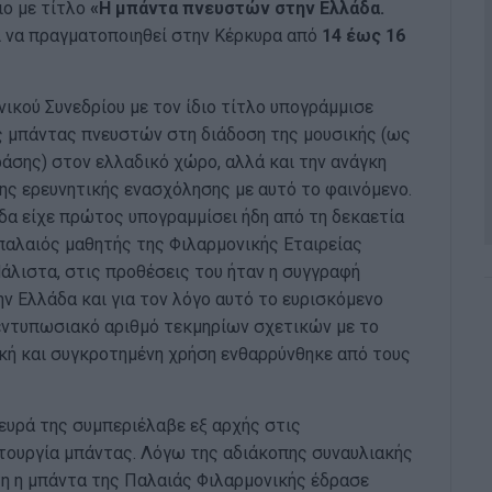
ιο με τίτλο
«Η μπάντα πνευστών στην Ελλάδα.
αι να πραγματοποιηθεί στην Κέρκυρα από
14 έως 16
ικού Συνεδρίου με τον ίδιο τίτλο υπογράμμισε
ς μπάντας πνευστών στη διάδοση της μουσικής (ως
ράσης) στον ελλαδικό χώρο, αλλά και την ανάγκη
ης ερευνητικής ενασχόλησης με αυτό το φαινόμενο.
δα είχε πρώτος υπογραμμίσει ήδη από τη δεκαετία
παλαιός μαθητής της Φιλαρμονικής Εταιρείας
άλιστα, στις προθέσεις του ήταν η συγγραφή
ην Ελλάδα και για τον λόγο αυτό το ευρισκόμενο
 εντυπωσιακό αριθμό τεκμηρίων σχετικών με το
ική και συγκροτημένη χρήση ενθαρρύνθηκε από τους
ευρά της συμπεριέλαβε εξ αρχής στις
ιτουργία μπάντας. Λόγω της αδιάκοπης συναυλιακής
τη η μπάντα της Παλαιάς Φιλαρμονικής έδρασε