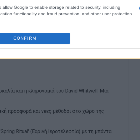
o allow Google to enable storage related to security, including
cation functionality and fraud prevention, and other user protection.
ν πνευστών στην ύστερη περίοδο της συνθετικής
 (1966-1989).»
CONFIRM
 Μακρής, «Μεταγραφές ορχηστρικών έργων για
, επιρροές και εξέλιξη.»
καλία και η κληρονομιά του David Whitwell: Μια
ική προσφορά και νέες μέθοδοι στο χώρο της
ring Ritual' (Εαρινή Ιεροτελεστία) με τη μπάντα