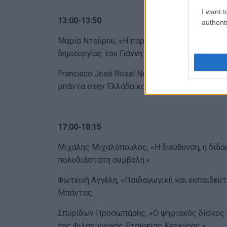
I want t
13:00-13:50
authenti
Μαρία Ντούρου, «Η παρουσία και ο ρόλος τω
δημιουργίας του Γιάννη Ανδρέου Παπαϊωάννου
Francisco José Rosal Nadales - Χαράλαμπος
μπάντα στην Ελλάδα και στην Ισπανία: ιστορία
17:00-18:15
Μιχάλης Μιχαλόπουλος, «Η διεύθυνση, η διδασ
πολυδιάστατη συμβολή.»
Φωτεινή Αγγέλη, «Παιδαγωγική και εκπαιδευτ
Μπάντας.
Σπυρίδων Προσωπάρης, «Ο ψηφιακός δίσκος 'Sp
της Φιλαρμονικής Εταιρείας Κερκύρας.»