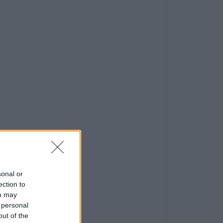
sonal or
ection to
ou may
 personal
out of the