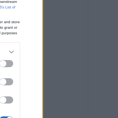
 downstream
B’s List of
er and store
to grant or
ed purposes