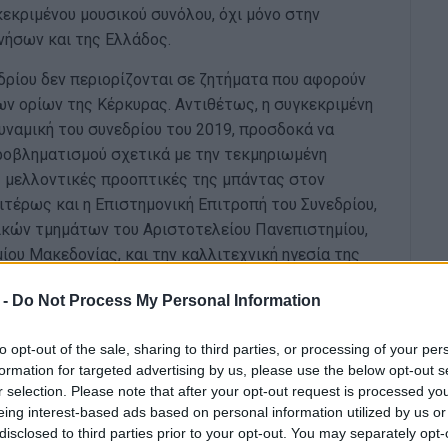
εκριμένου μουσικού συνόλου, όχι μόνο στην
νήσων και της Ελλάδος.
δρίου δεν περιορίζονται σε ζητήματα που αφορούν
ν ορίων της Κέρκυρας. Αντιθέτως, η συγκεκριμένη
υναμική του συνεδρίου του 2019, προσδοκά να
προβληματισμού σχετικά με την τεκμηριωμένη
ις μελλοντικές προοπτικές της μπάντας στον
ιτέρως και η Επιστημονική Επιτροπή του Συνεδρίου,
ικών τμημάτων του Αριστοτελείου Πανεπιστημίου,
ίου Μακεδονίας, και την καλλιτεχνική ηγεσία της
 -
Do Not Process My Personal Information
α Εκδηλώσεων της Παλαιάς Φιλαρμονικής
με
διαφερόμενους για την ιστορία και τις προοπτικές
to opt-out of the sale, sharing to third parties, or processing of your per
formation for targeted advertising by us, please use the below opt-out s
r selection. Please note that after your opt-out request is processed y
gr/news/30889/
eing interest-based ads based on personal information utilized by us or
disclosed to third parties prior to your opt-out. You may separately opt-