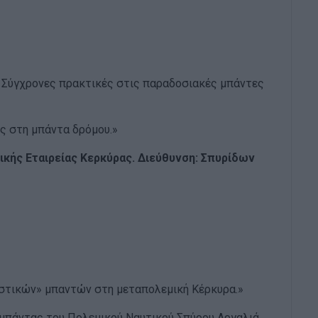
: Σύγχρονες πρακτικές στις παραδοσιακές µπάντες
υς στη μπάντα δρόμου.»
ικής Εταιρείας Κερκύρας. Διεύθυνση: Σπυρίδων
αστικών» μπαντών στη μεταπολεμική Κέρκυρα.»
 μπάντας του Πολεμικού Ναυτικού Σπύρου Αργαλιά