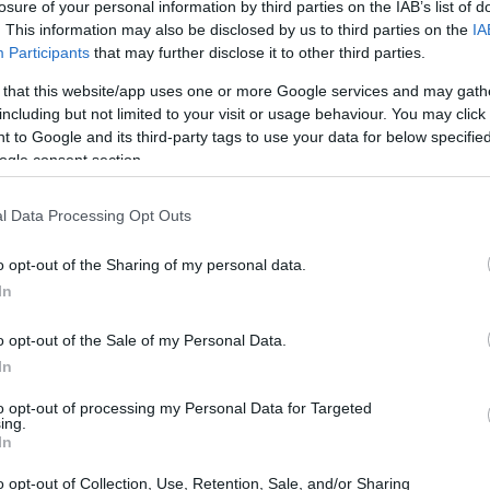
losure of your personal information by third parties on the IAB’s list of
. This information may also be disclosed by us to third parties on the
IA
Participants
that may further disclose it to other third parties.
 that this website/app uses one or more Google services and may gath
including but not limited to your visit or usage behaviour. You may click 
 Κωνσταντίνος Σουέρεφ, «Μαρτυρίες για την
 to Google and its third-party tags to use your data for below specifi
υνόλων της Κέρκυρας κατά τις τελευταίες
ogle consent section.
μα 'Το μουσικό βίωμα του Πάσχα μέσα από τις
l Data Processing Opt Outs
mes ως "Ψηφιακό Πρόσωπο" της Μπάντας:
o opt-out of the Sharing of my personal data.
In
o opt-out of the Sale of my Personal Data.
In
to opt-out of processing my Personal Data for Targeted
ing.
In
της Ράβδου και του Ραβδούχου στην μπάντα.»
o opt-out of Collection, Use, Retention, Sale, and/or Sharing