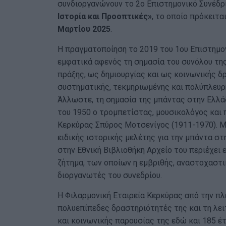
συνδιοργανώνουν το 2ο Επιστημονικό Συνέδρ
Ιστορία και Προοπτικές»
, το οποίο πρόκειτ
Μαρτίου 2025
.
Η πραγματοποίηση το 2019 του 1ου Επιστημον
εμφατικά αφενός τη σημασία του συνόλου τη
πράξης, ως δημιουργίας και ως κοινωνικής δ
συστηματικής, τεκμηριωμένης και πολύπλευρ
Άλλωστε, τη σημασία της μπάντας στην Ελλά
του 1950 ο τρομπετίστας, μουσικολόγος και 
Κερκύρας Σπύρος Μοτσενίγος (1911-1970). Μ
ειδικής ιστορικής μελέτης για την μπάντα στ
στην Εθνική Βιβλιοθήκη Αρχείο του περιέχει
ζήτημα, των οποίων η εμβριθής, αναστοχαστ
διοργανωτές του συνεδρίου.
Η Φιλαρμονική Εταιρεία Κερκύρας από την πλ
πολυεπίπεδες δραστηριότητές της και τη λε
και κοινωνικής παρουσίας της εδώ και 185 έ