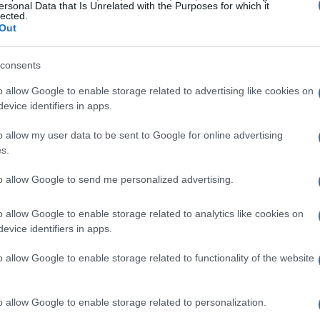
ersonal Data that Is Unrelated with the Purposes for which it
των στις Ελληνικές Ένοπλες Δυνάμεις.»
lected.
Out
ίο Μουσικής (1843-1855).»
consents
υ Πυροβολικού (1874-1895).»
o allow Google to enable storage related to advertising like cookies on
evice identifiers in apps.
o allow my user data to be sent to Google for online advertising
s.
ντας της Δημοτικής Φιλαρμονικής Ναυπλίου, από το
ας, μέσα από το αρχείο του Αρχιμουσικού της,
to allow Google to send me personalized advertising.
o allow Google to enable storage related to analytics like cookies on
ρχιμουσικού Μανώλη Αικατερίνη (1912-1983).»
evice identifiers in apps.
ς Βέροιας.»
o allow Google to enable storage related to functionality of the website
προ κατά την περίοδο της Αγγλοκρατίας: ιστορική
.»
o allow Google to enable storage related to personalization.