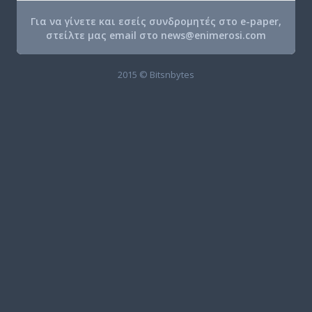
Για να γίνετε και εσείς συνδρομητές στο e-paper,
στείλτε μας email στο
news@enimerosi.com
2015 © Bitsnbytes