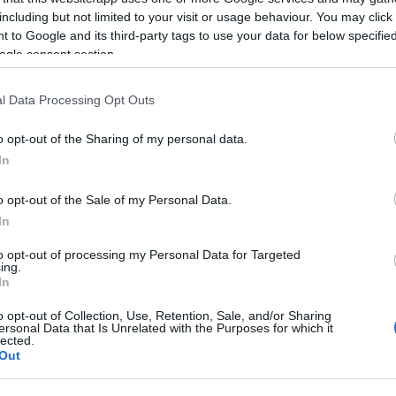
including but not limited to your visit or usage behaviour. You may click 
 to Google and its third-party tags to use your data for below specifi
ogle consent section.
μένη 8η Ειδική - Μικτή Συνεδρίαση του Δημοτικού
l Data Processing Opt Outs
μέσω τηλεδιάσκεψης), η οποία είχε οριστεί για τη
o opt-out of the Sharing of my personal data.
In
πραγματοποιηθεί την Τρίτη 19 Μαΐου 2026 και ώρα
 1ου Σχολικού Κέντρου Θιναλίων στην Αχαράβη.
o opt-out of the Sale of my Personal Data.
In
to opt-out of processing my Personal Data for Targeted
ing.
In
o opt-out of Collection, Use, Retention, Sale, and/or Sharing
ersonal Data that Is Unrelated with the Purposes for which it
lected.
Out