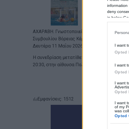
information 
deny consent
in below Go
ΑΧΑΡΑΒΗ. Γνωστοποιείται ότι η προγραμματισ
Persona
Συμβουλίου Βόρειας Κέρκυρας (δια ζώσης και 
I want t
Δευτέρα 11 Μαΐου 2026, αναβάλλεται.
Opted 
Η συνεδρίαση μετατίθεται και πρόκειται να 
20:30, στην αίθουσα Πολλαπλών Χρήσεων του
I want t
Opted 
I want 
Advertis
Opted 
Εμφανίσεις: 1512
I want t
of my P
was col
Opted 