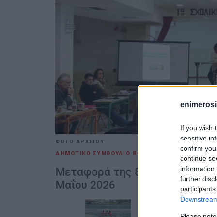
enimerosi
If you wish 
sensitive in
ΦΩΤΟ ΑΡΧΕΙΟΥ
confirm you
ΔΗΜΟΤΙΚΟ ΣΥΜΒΟΥΛΙΟ ΒΟΡΕΙΑΣ ΚΕΡΚΥΡΑΣ
11 ΜΑ
continue se
information 
Μεταφορά της 8ης Ειδικής - Μι
further disc
Μαΐου 2026
participants
Downstream 
Please note