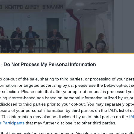
 -
Do Not Process My Personal Information
to opt-out of the sale, sharing to third parties, or processing of your per
formation for targeted advertising by us, please use the below opt-out s
r selection. Please note that after your opt-out request is processed y
Ϊ́ΟΥ 2026
/
14:06
eing interest-based ads based on personal information utilized by us or
disclosed to third parties prior to your opt-out. You may separately opt-
κτής Συνεδρίασης για την Τρίτη 19
losure of your personal information by third parties on the IAB’s list of
. This information may also be disclosed by us to third parties on the
IA
Participants
that may further disclose it to other third parties.
 that this website/app uses one or more Google services and may gath