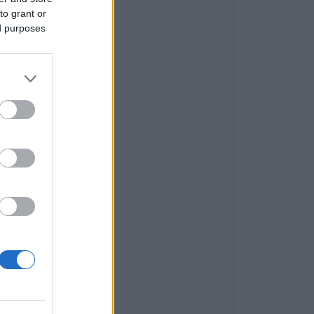
to grant or
ed purposes