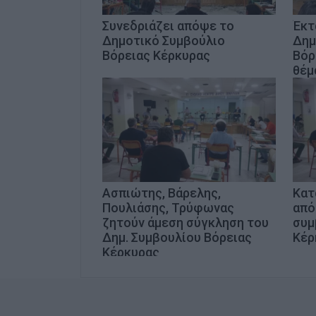
Συνεδριάζει απόψε το
Έκτ
Δημοτικό Συμβούλιο
Δημ
Βόρειας Κέρκυρας
Βόρ
θέμ
Ασπιώτης, Βάρελης,
Κατ
Πουλιάσης, Τρύφωνας
από
ζητούν άμεση σύγκληση του
συμ
Δημ. Συμβουλίου Βόρειας
Κέρ
Κέρκυρας