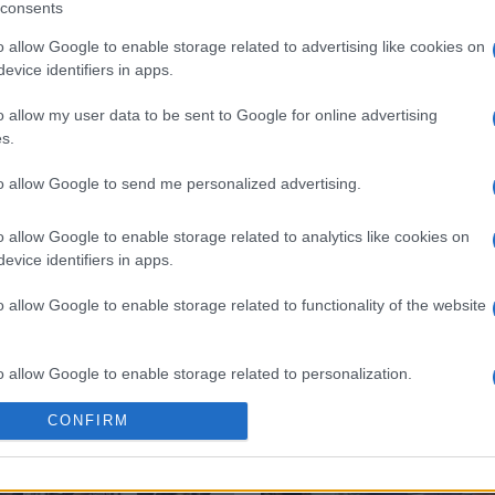
consents
o allow Google to enable storage related to advertising like cookies on
evice identifiers in apps.
 στο
Facebook
o allow my user data to be sent to Google for online advertising
s.
to allow Google to send me personalized advertising.
ΑΣ ΚΕΡΚΥΡΑΣ
o allow Google to enable storage related to analytics like cookies on
evice identifiers in apps.
o allow Google to enable storage related to functionality of the website
o allow Google to enable storage related to personalization.
CONFIRM
o allow Google to enable storage related to security, including
cation functionality and fraud prevention, and other user protection.