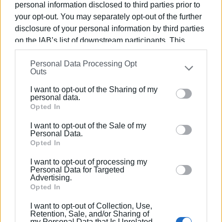
personal information disclosed to third parties prior to
your opt-out. You may separately opt-out of the further
Και όλο την εκοιτάζανε τα παλληκαρόπουλα και όλο
disclosure of your personal information by third parties
εκκοκίνιζε και την έπιανε καρδιοκάψωνας.
on the IAB’s list of downstream participants. This
Από τη χαραμάδα τση κουζινέλας την εκοίταε και η
information may also be disclosed by us to third parties
μάνα της, την εσταύρωνε και τσι έδινε ευκές. Νάσαι
Personal Data Processing Opt
on the
IAB’s List of Downstream Participants
that may
Outs
καλότυχη και καλογραμμένη, κόρη μου.
further disclose it to other third parties.
I want to opt-out of the Sharing of my
Please note that this website/app uses one or more
Και ώσπου να δώκει η μάνα τσι ευκές, η Αγγιολίνα
personal data.
Google services and may gather and store information
Opted In
εγίνηκε γυναίκα.
including but not limited to your visit or usage
I want to opt-out of the Sale of my
Και ήταν άνοιξη και πρωτομαγιά.
behaviour. You may click to grant or deny consent to
Personal Data.
Google and its third-party tags to use your data for
Opted In
Ξεσπουρδίσει=ξεπεταχτεί,
below specified purposes in below Google consent
I want to opt-out of processing my
section.
πέκνες=φακίδες,
Personal Data for Targeted
Advertising.
Opted In
φρακατσάνοι=είδος σύκου,
I want to opt-out of Collection, Use,
καρδιοκάψωνας=κάψιμο στο στήθος,
Retention, Sale, and/or Sharing of
my Personal Data that Is Unrelated