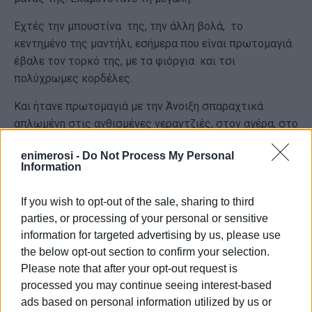
Εχτές την μπουστίνα της, την άλλη βολά, το
κεντημένο της μαντήλι, εσήμερα που είναι πρωτομαγιά
έβαλε τον τορκό της, με τα φιόργια και τσι
πολύχρωμες κορδέλες.
Και ήτανε πρωτομαγιά με την Άνοιξη σπαραχτικά
απλωμένη στις ανθισμένες νεραντζιές, στον αγέρα, στο
γαλάζιο ουρανό, στο παλώμενο στήθος της.
enimerosi -
Do Not Process My Personal
Information
Και έμοιαζε η Αγγιολίνα σα τη νεράιδα, σα τη
πριγκίπισσα του παραμυθιού. Ολάκερη ένα Μαήσιο
If you wish to opt-out of the sale, sharing to third
στεφάνι.
parties, or processing of your personal or sensitive
Και έμοιαζε η Αγγιολίνα σα τη φωτιά που τση ρίχνεις
information for targeted advertising by us, please use
λάδι, γίνεται λαμπατίνα που καίει το παιδικό κορμάκι
the below opt-out section to confirm your selection.
και φανερώνει μια νέα γυναίκα που φουσκώνει ο
Please note that after your opt-out request is
ερωτικός πόθος στο πέτο της.
processed you may continue seeing interest-based
ads based on personal information utilized by us or
Και όλο εκαμονότανε ότι εφώναζε το γάτο της....ψψψψ