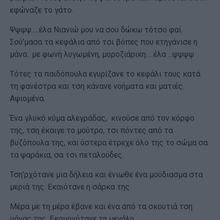
εφώναζε το γάτο.
Ψψψψ.....έλα Νιανιώ μου να σου δώκω τότσο φαί.
Σού'μασα τα κεφάλια από τσι βόπες που ετηγάνισε η
μάνα.. με φωνή λυγωμένη, μοροζιάρικη.....έλα ...ψψψψ
Τότες τα παιδόπουλα εγυρίζανε το κεφάλι τους κατά
τη φανέστρα και τση κάνανε νοήματα και ματιές.
Αψιομένα.
Ένα γλυκό κύμα αλεγράδας, κινούσε από τον κόρφο
της, τση έκαιγε το μούτρο, τσι πόντες από τα
βυζόπουλα της, και ύστερα έτρεχε όλο της το σώμα σα
τα ψαράκια, σα τσι πεταλούδες.
Τση'ρχότανε μια δήλεια και ένιωθε ένα μούδιασμα στα
μεριά της. Εκαιότανε η σάρκα της.
Μέρα με τη μέρα έβανε και ένα από τα σκουτιά τση
μάνας της. Εκαμονότανε τη μεγάλη.