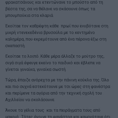
φρακατσάνους και ετεντώνανε το μπούστο από τη
βέστα της, σα να θέλανε να σκάσουνε όπως τα
μπουμπούκια στα κλαριά.
Εκοίταε τον καθρέφτη κάθε πρωί που ενυβότανε στη
μικρή ντενεκεδένια βρυσούλα με το κεντημένο
καλημέρα, που εκρεμότουνε από ένα πέρονα έξω στη
σκεπαστή.
Εκοίταε το λοιπό. Κάθε μέρα άλλαζε το μούτρο της,
σιγά σιγά έφευγε εκείνο το παιδικό και έβλεπε να
γίνεται γυναίκα, γυναίκα σωστή.
Τώρα, έπαιζε ανόρεχτα με την πάνινη κούκλα της. Όλο
και πιο συχνά εστεκότουνε με τσι ώρες στη φανέστρα
και περίμενε τα αγόρια από την τεχνική σχολή του
Αχιλλείου να σκολάσουνε.
Άκουε τα γέλια τους και τα πειράγματα τους από
μακριά . Τότες άνοιγε τη φανέστρα και καμονότανε ότι