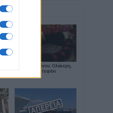
ργία
Βούλα Τζιλιάνου: Ολάκερη,
ένα μαήσιο στεφάνι