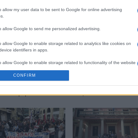
o allow my user data to be sent to Google for online advertising
s.
to allow Google to send me personalized advertising.
o allow Google to enable storage related to analytics like cookies on
evice identifiers in apps.
o allow Google to enable storage related to functionality of the website
CONFIRM
ελλαδική απεργία των
ΑΔΕΔΥ: Πανελλαδική απε
o allow Google to enable storage related to personalization.
αζομένων στην
σε όλο το δημόσιο τομέα
οδιοίκηση
στις 13 Μαΐου
o allow Google to enable storage related to security, including
cation functionality and fraud prevention, and other user protection.