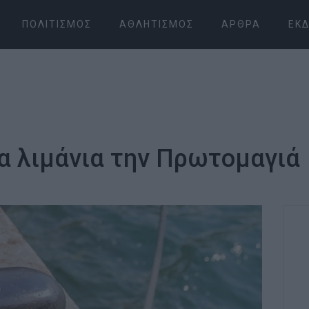
ΠΟΛΙΤΙΣΜΌΣ
ΑΘΛΗΤΙΣΜΌΣ
ΆΡΘΡΑ
ΕΚΔ
α λιμάνια την Πρωτομαγιά