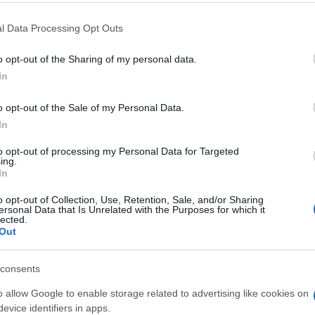
ει ότι, όπως ενημερώθηκε από το Δ.Σ. του
σας – Παξών & Διαπ. Νήσων «Ο ΑΓΙΟΣ ΣΠΥΡΙΔΩΝ»,
l Data Processing Opt Outs
στημα από 00:01 της Κυριακής 01-05-2022 έως και
δραστηριοποιούνται στις γραμμές Κέρκυρας –
o opt-out of the Sharing of my personal data.
ίμμης – Ηγουμενίτσας.
In
την αποφυγή ταλαιπωρίας, να απευθύνεται στα
o opt-out of the Sale of my Personal Data.
ντρικό Λιμεναρχείο Κέρκυρας, προκειμένου να
In
περγιακής κινητοποίησης και την εκτέλεση ή μη των
to opt-out of processing my Personal Data for Targeted
ing.
In
o opt-out of Collection, Use, Retention, Sale, and/or Sharing
ersonal Data that Is Unrelated with the Purposes for which it
 στο
Facebook
lected.
Out
consents
o allow Google to enable storage related to advertising like cookies on
πλοία
λιμάνι
Σωματείο Ναυτεργατών Κέρκυρας
evice identifiers in apps.