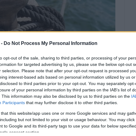
 -
Do Not Process My Personal Information
to opt-out of the sale, sharing to third parties, or processing of your per
formation for targeted advertising by us, please use the below opt-out s
r selection. Please note that after your opt-out request is processed y
eing interest-based ads based on personal information utilized by us or
disclosed to third parties prior to your opt-out. You may separately opt-
losure of your personal information by third parties on the IAB’s list of
. This information may also be disclosed by us to third parties on the
IA
γατών Κέρκυρας ανακοίνωσε τη
Participants
that may further disclose it to other third parties.
νελλαδική απεργία της ΠΝΟ
 that this website/app uses one or more Google services and may gath
including but not limited to your visit or usage behaviour. You may click 
ον εορτασμό της Εργατικής Πρωτομαγιάς.
 to Google and its third-party tags to use your data for below specifi
ogle consent section.