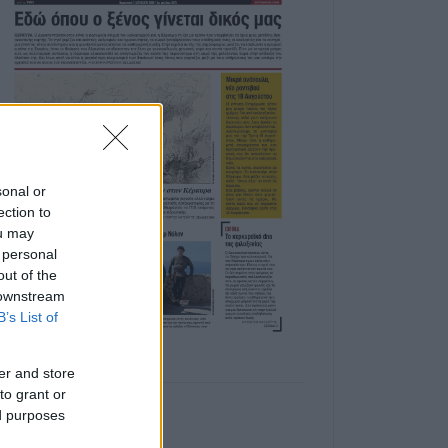
sonal or
ection to
ou may
 personal
out of the
 downstream
B’s List of
er and store
to grant or
ed purposes