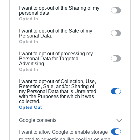
I want to opt-out of the Sharing of my
Please note that this website/app uses one or more
personal data.
Google services and may gather and store information
Opted In
including but not limited to your visit or usage
I want to opt-out of the Sale of my
behaviour. You may click to grant or deny consent to
Personal Data.
Google and its third-party tags to use your data for
Opted In
below specified purposes in below Google consent
I want to opt-out of processing my
section.
Personal Data for Targeted
Advertising.
Opted In
I want to opt-out of Collection, Use,
Retention, Sale, and/or Sharing of
my Personal Data that Is Unrelated
with the Purposes for which it was
collected.
Opted Out
Google consents
I want to allow Google to enable storage
related to advertising like cookies on web