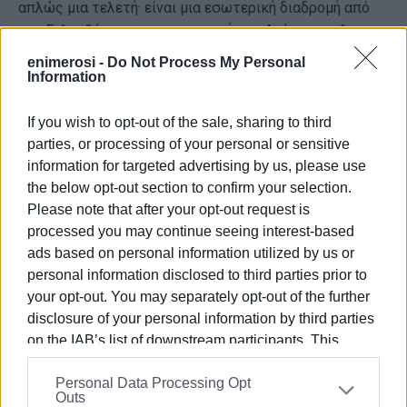
απλώς μια τελετή· είναι μια εσωτερική διαδρομή από
τον Γολγοθά προς την προσμονή της Ανάστασης."
enimerosi -
Do Not Process My Personal
Ο φακός του Σταμάτη Καταπόδη κατέγραψε με
Information
ευλάβεια τις στιγμές, αποτυπώνοντας στα πλάνα του
όχι μόνο το γεγονός, αλλά και το συναίσθημα που
If you wish to opt-out of the sale, sharing to third
"ξεχείλιζε" κάτω από τον κερκυραϊκό ουρανό.
parties, or processing of your personal or sensitive
information for targeted advertising by us, please use
Δείτε το βίντεο και τις φωτογραφίες που ακολουθούν
the below opt-out section to confirm your selection.
για να μεταφερθείτε στην κατανυκτική αυτή τελετή.
Please note that after your opt-out request is
Φωτορεπορτάζ - Βίντεο: Σταμάτης Καταπόδης
processed you may continue seeing interest-based
ads based on personal information utilized by us or
personal information disclosed to third parties prior to
your opt-out. You may separately opt-out of the further
disclosure of your personal information by third parties
on the IAB’s list of downstream participants. This
information may also be disclosed by us to third parties
Personal Data Processing Opt
on the
IAB’s List of Downstream Participants
that may
Outs
further disclose it to other third parties.