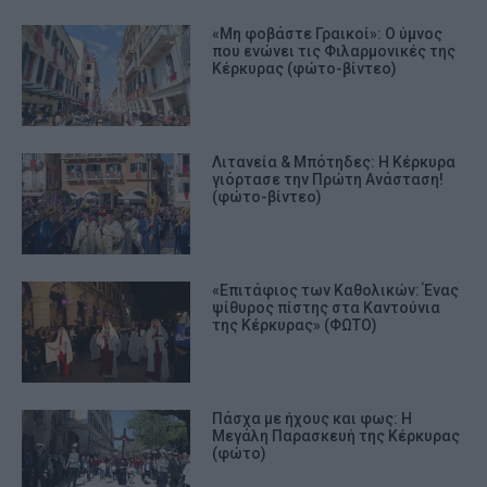
«Μη φοβάστε Γραικοί»: Ο ύμνος
που ενώνει τις Φιλαρμονικές της
Κέρκυρας (φώτο-βίντεο)
Λιτανεία & Μπότηδες: Η Κέρκυρα
γιόρτασε την Πρώτη Ανάσταση!
(φώτο-βίντεο)
«Επιτάφιος των Καθολικών: Ένας
ψίθυρος πίστης στα Καντούνια
της Κέρκυρας» (ΦΩΤΟ)
Πάσχα με ήχους και φως: Η
Μεγάλη Παρασκευή της Κέρκυρας
(φώτο)