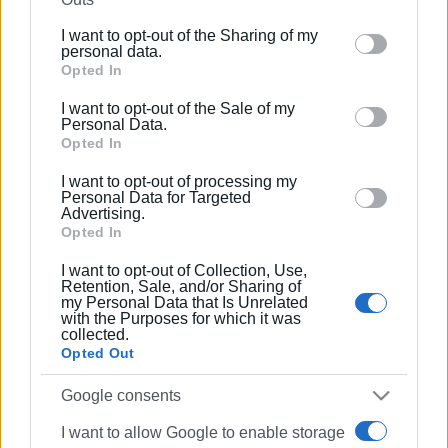
further disclose it to other third parties.
I want to opt-out of the Sharing of my
Please note that this website/app uses one or more
personal data.
Google services and may gather and store information
Opted In
including but not limited to your visit or usage
I want to opt-out of the Sale of my
behaviour. You may click to grant or deny consent to
Personal Data.
Google and its third-party tags to use your data for
Opted In
below specified purposes in below Google consent
I want to opt-out of processing my
section.
Personal Data for Targeted
Advertising.
Opted In
I want to opt-out of Collection, Use,
Retention, Sale, and/or Sharing of
my Personal Data that Is Unrelated
with the Purposes for which it was
collected.
Opted Out
Google consents
I want to allow Google to enable storage