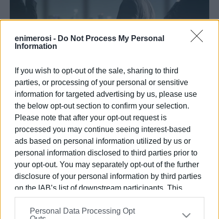
enimerosi -
Do Not Process My Personal
Information
If you wish to opt-out of the sale, sharing to third
parties, or processing of your personal or sensitive
information for targeted advertising by us, please use
the below opt-out section to confirm your selection.
Please note that after your opt-out request is
processed you may continue seeing interest-based
ads based on personal information utilized by us or
personal information disclosed to third parties prior to
your opt-out. You may separately opt-out of the further
Ακολουθήστε το enimerosi στο
Facebook
disclosure of your personal information by third parties
on the IAB’s list of downstream participants. This
information may also be disclosed by us to third parties
Personal Data Processing Opt
Συνδρομητές στο e-paper
on the
IAB’s List of Downstream Participants
that may
Outs