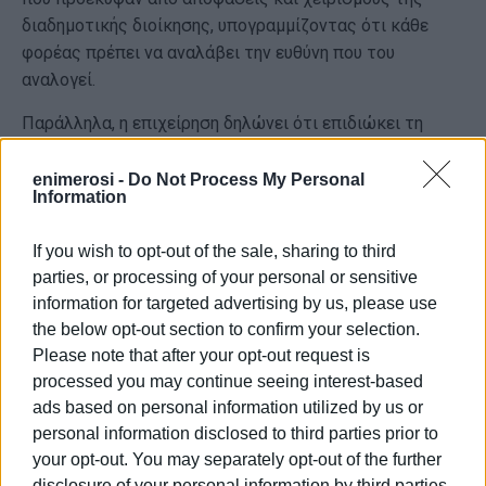
διαδημοτικής διοίκησης, υπογραμμίζοντας ότι κάθε
φορέας πρέπει να αναλάβει την ευθύνη που του
αναλογεί.
Παράλληλα, η επιχείρηση δηλώνει ότι επιδιώκει τη
συνεργασία και όχι τη δικαστική σύγκρουση,
προτείνοντας κοινό μέτωπο των αυτοδιοικητικών και
enimerosi -
Do Not Process My Personal
Information
πολιτικών φορέων του νησιού για την αντιμετώπιση
της δημοσιονομικής διόρθωσης. Στόχος, όπως
If you wish to opt-out of the sale, sharing to third
επισημαίνεται, είναι να μην μετακυλιστεί το κόστος
parties, or processing of your personal or sensitive
των αστοχιών στους Δήμους και τελικά στους πολίτες.
information for targeted advertising by us, please use
Η υπόθεση αναμένεται να έχει συνέχεια και σε
the below opt-out section to confirm your selection.
Please note that after your opt-out request is
δικαστικό επίπεδο, με την εκδίκαση της αγωγής να
processed you may continue seeing interest-based
προσδιορίζεται για το επόμενο διάστημα. Μέχρι τότε, η
ads based on personal information utilized by us or
ΔΕΥΑ Βόρειας Κέρκυρας τονίζει ότι θα συνεχίσει να
personal information disclosed to third parties prior to
υπερασπίζεται τον δημόσιο χαρακτήρα του νερού και
your opt-out. You may separately opt-out of the further
τη βιωσιμότητα των δημοτικών επιχειρήσεων,
disclosure of your personal information by third parties