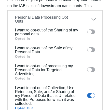
επισημαίνοντας πως το θέμα ξεπερνά τα στενά όρια
on the IAB’s list of downstream participants. This
μιας οικονομικής διαφοράς και αγγίζει τον πυρήνα της
information may also be disclosed by us to third parties
τοπικής αυτοδιοίκησης στο νησί.
Personal Data Processing Opt
on the
IAB’s List of Downstream Participants
that may
Outs
Εμφανίσεις: 178
further disclose it to other third parties.
I want to opt-out of the Sharing of my
Please note that this website/app uses one or more
personal data.
Google services and may gather and store information
Opted In
including but not limited to your visit or usage
I want to opt-out of the Sale of my
behaviour. You may click to grant or deny consent to
Personal Data.
Google and its third-party tags to use your data for
Opted In
below specified purposes in below Google consent
I want to opt-out of processing my
section.
Personal Data for Targeted
Advertising.
ΓΙΩΡΓΟΣ ΚΑΤΣΑΪΤΗΣ
Opted In
Είναι ο εκδότης - διευθυντής της Ενημέρωσης.
I want to opt-out of Collection, Use,
Έχει σπουδάσει και εργαστεί ως μηχανικός και
Retention, Sale, and/or Sharing of
ηλεκτρονικός. Δημοσιογραφεί από τις αρχές της
my Personal Data that Is Unrelated
with the Purposes for which it was
δεκαετίας του 1980. Έχει συνεργαστεί με σχεδόν
collected.
όλες τις αθηναϊκές εφημερίδες. Διετέλεσε
Opted Out