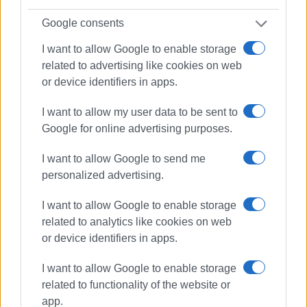
πρόεδρος του Συνδέσμου Ημερησίων
Google consents
Περιφερειακών Εφημερίδων, τον οποίον
υπηρέτησε και από τη θέση του γενικού
I want to allow Google to enable storage
γραμματέα στο δ.σ. επί οκτώ χρόνια. Πιστεύει
related to advertising like cookies on web
πως η ισχυρότερη ιδιότητα του δημοσιογράφου
or device identifiers in apps.
στην ενημέρωση είναι το ενδιαφέρον του για τα
κοινά και στην επικοινωνία η έντιμη και
I want to allow my user data to be sent to
ανιδιοτελής διαμεσολάβηση.
Google for online advertising purposes.
I want to allow Google to send me
personalized advertising.
I want to allow Google to enable storage
related to analytics like cookies on web
or device identifiers in apps.
I want to allow Google to enable storage
related to functionality of the website or
app.