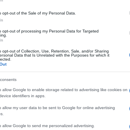
In
αβίαση ωραρίου μουσικής.
o opt-out of the Sale of my Personal Data.
μα (ιδιοκτήτης και υπεύθυνος, κατά περίπτωση)
In
καθώς αναπαρήγαγαν μουσική που υπερέβαινε το
to opt-out of processing my Personal Data for Targeted
ing.
In
υνος ενός καταστήματος για παραβίαση του ωραρίου
o opt-out of Collection, Use, Retention, Sale, and/or Sharing
ersonal Data that Is Unrelated with the Purposes for which it
lected.
κούς της Ομάδας Πρόληψης και Καταστολής
Out
-34- ναρκωτικών δισκίων, για τα οποία απαιτείται
consents
 τόπον αρμόδιες Εισαγγελικές Αρχές.
o allow Google to enable storage related to advertising like cookies on
evice identifiers in apps.
o allow my user data to be sent to Google for online advertising
s.
to allow Google to send me personalized advertising.