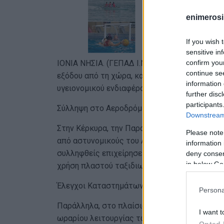
enimerosi
If you wish 
sensitive in
confirm you
ΙΟΝΙΑ ΝΗΣΙΑ. (ΓΕΠΑΔ Ι.Ν.) Τέσσερις συλλήψε
continue se
εξόδου από τη χώρα, και παραβίαση της νομ
information 
υγειονομικού ενδιαφέροντος.
further disc
participants
Σύλληψη στο Αεροδρόμιο της Κέρκυρας
Downstream 
Στην Κέρκυρα, την Παρασκευή 26/9 και κατά 
Please note
από αστυνομικούς του Αστυνομικού Τμήματος
information 
συλληφθείς επιχείρησε να επιβιβαστεί παράν
deny consent
in below Go
χρήση πλαστού ταξιδιωτικού εγγράφου. Οδηγ
Έλεγχοι Καταστημάτων σε Ζάκυνθο και Κέρκ
Persona
Παράλληλα, στο πλαίσιο της διασφάλισης τη
I want t
ωραρίου λειτουργίας των καταστημάτων, πρ