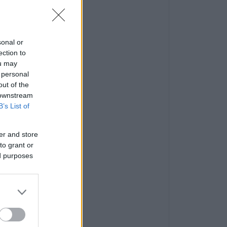
sonal or
ection to
ou may
 personal
out of the
 downstream
B’s List of
er and store
to grant or
ed purposes