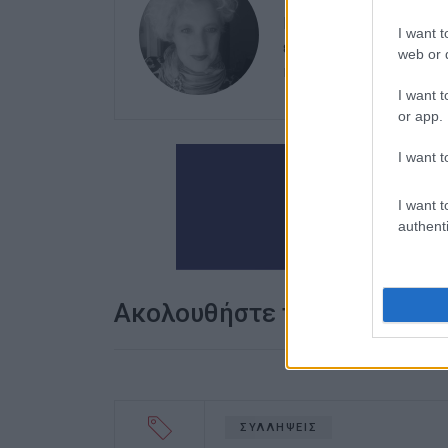
Εργάζεται στις Εκδόσ
I want t
ευθύνης. Ειδικεύεται 
web or d
καλλιτεχνικό ρεπορτά
I want t
or app.
I want t
I want t
authenti
Ακολουθήστε το enimerosi
ΣΥΛΛΗΨΕΙΣ