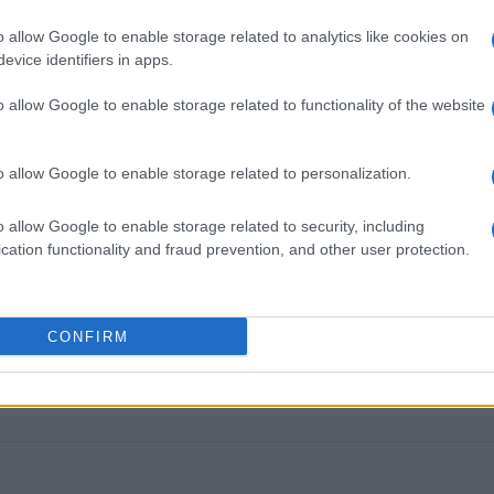
εις Ενημέρωση από το 1990 σε θέσεις υψηλής
o allow Google to enable storage related to analytics like cookies on
στις δημόσιες σχέσεις, το ελεύθερο και το
evice identifiers in apps.
ζ.
o allow Google to enable storage related to functionality of the website
o allow Google to enable storage related to personalization.
o allow Google to enable storage related to security, including
cation functionality and fraud prevention, and other user protection.
CONFIRM
 στο
Facebook