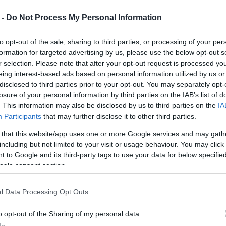
 -
Do Not Process My Personal Information
to opt-out of the sale, sharing to third parties, or processing of your per
formation for targeted advertising by us, please use the below opt-out s
r selection. Please note that after your opt-out request is processed y
ις σε Κέρκυρα και Ζάκυνθο για αδικήματα παράνομης
eing interest-based ads based on personal information utilized by us or
οθεσίας περί λειτουργίας καταστημάτων
disclosed to third parties prior to your opt-out. You may separately opt-
losure of your personal information by third parties on the IAB’s list of
. This information may also be disclosed by us to third parties on the
IA
Participants
that may further disclose it to other third parties.
τη διάρκεια του διαβατηριακού ελέγχου, συνελήφθη
 that this website/app uses one or more Google services and may gath
 Αερολιμένα Κέρκυρας ένας 28χρονος. Ο
including but not limited to your visit or usage behaviour. You may click 
ομα σε πτήση με προορισμό το Βέλγιο, κάνοντας
 to Google and its third-party tags to use your data for below specifi
ogle consent section.
ήθηκε στον Εισαγγελέα Πλημμελειοδικών Κέρκυρας.
υρα
l Data Processing Opt Outs
ς ποιότητας ζωής των πολιτών και της τήρησης του
o opt-out of the Sharing of my personal data.
αγματοποιήθηκαν τρεις ακόμη συλλήψεις σε