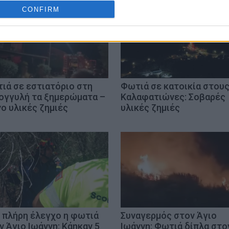
cation functionality and fraud prevention, and other user protection.
CONFIRM
ιά σε εστιατόριο στη
Φωτιά σε κατοικία στου
ογγυλή τα ξημερώματα –
Καλαφατιώνες: Σοβαρές
ο υλικές ζημιές
υλικές ζημιές
 πλήρη έλεγχο η φωτιά
Συναγερμός στον Άγιο
ν Άγιο Ιωάννη: Κάηκαν 5
Ιωάννη: Φωτιά δίπλα στο