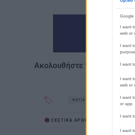
Opted 
Google 
I want t
web or d
I want t
purpose
Ακολουθήστε το enimerosi
I want 
I want t
web or d
I want t
ΦΩΤΙΑ
Ι.Χ.
ΓΑΡΙΤΣΑ
or app.
I want t
ΣΧΕΤΙΚA AΡΘΡΑ
I want t