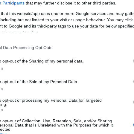
Participants
that may further disclose it to other third parties.
 that this website/app uses one or more Google services and may gath
including but not limited to your visit or usage behaviour. You may click 
ημέρι της Τετάρτης 24/9/2025 λίγο μετά της 14:00
 to Google and its third-party tags to use your data for below specifi
ogle consent section.
 πολίτες με χρήση πυροσβεστήρα, πάντως στο
l Data Processing Opt Outs
σβεστικής με πέντε πυροσβέστες.
o opt-out of the Sharing of my personal data.
In
o opt-out of the Sale of my Personal Data.
In
ΟΠΟΥΛΟΣ
to opt-out of processing my Personal Data for Targeted
λος είναι απόφοιτος του τμήματος
ing.
In
του Πανεπιστημίου Αιγαίου (Ρόδος), με
ς Σχέσεις. Επιπλέον, είναι κάτοχος
o opt-out of Collection, Use, Retention, Sale, and/or Sharing
 από το Πανεπιστήμιο του Readingστις
ersonal Data that Is Unrelated with the Purposes for which it
lected.