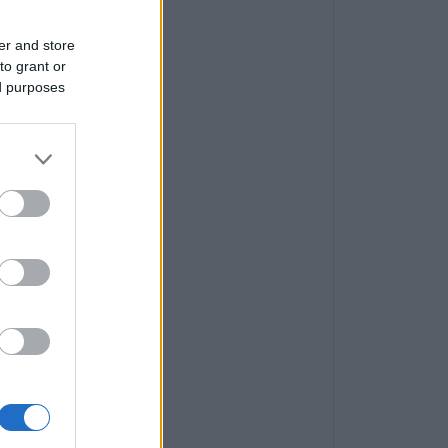
er and store
to grant or
ed purposes