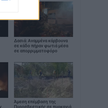
ς
Δασιά: Αναμμένα κάρβουνα
σε κάδο πήραν φωτιά μέσα
σε απορριμματοφόρο
Άμεση επέμβαση της
ν
Πυροσβεστικής σε πυρκαγιά