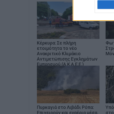
authenti
Κέρκυρα: Σε πλήρη
Φωτ
ετοιμότητα το νέο
Στρ
Ανακριτικό Κλιμάκιο
Μόν
Αντιμετώπισης Εγκλημάτων
Εμπρησμού (Α.Κ.Α.Ε.Ε.)
Πυρκαγιά στο Λιβάδι Ρόπα:
Υπό
Επιχειρούν και εναέρια μέσα,
στο