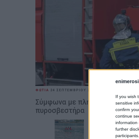
enimerosi
ΦΩΤΙΑ
24 ΣΕΠΤΕΜΒΡΊΟΥ 2025
/
15:10
ΒΑΣΙΛΗΣ Π
If you wish 
Σύμφωνα με πληροφορίες, τη 
sensitive in
πυροσβεστήρα
confirm you
continue se
information 
further disc
participants