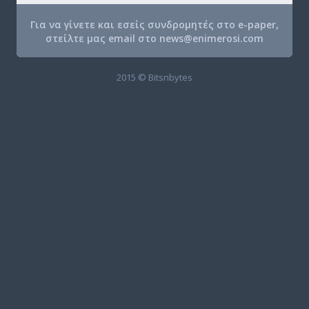
Για να γίνετε και εσείς συνδρομητές στο e-paper,
στείλτε μας email στο
news@enimerosi.com
2015 © Bitsnbytes