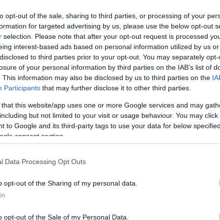
ά δεν εξελίσσεται πλέον αναλογικά με τον χρόνο.
to opt-out of the sale, sharing to third parties, or processing of your per
formation for targeted advertising by us, please use the below opt-out s
οσθέτει απλώς μία ακόμη χρονιά εγκατάλειψης.
r selection. Please note that after your opt-out request is processed y
ά το κόστος αποκατάστασης και περιορίζει τις
eing interest-based ads based on personal information utilized by us or
άσει. Τα δίκτυα έχουν ηλικία. Τα υλικά
disclosed to third parties prior to your opt-out. You may separately opt-
 τους όρια. Και όταν αυτά ξεπεραστούν, οι
losure of your personal information by third parties on the IAB’s list of
 αλυσιδωτά.
. This information may also be disclosed by us to third parties on the
IA
Participants
that may further disclose it to other third parties.
 that this website/app uses one or more Google services and may gath
ην πολυτέλεια να συνεχίσει με τη λογική των
including but not limited to your visit or usage behaviour. You may click 
 to Google and its third-party tags to use your data for below specifi
 χρηματοδοτήσεων. Μέχρι σήμερα η πολιτική συχνά
ogle consent section.
 σε κάποιο πρόγραμμα. Η λογική αυτή πρέπει να
l Data Processing Opt Outs
χρηματοδότηση. Πρέπει να χρηματοδοτούμε όσα
o opt-out of the Sharing of my personal data.
In
τοδοτικά εργαλεία.
o opt-out of the Sale of my Personal Data.