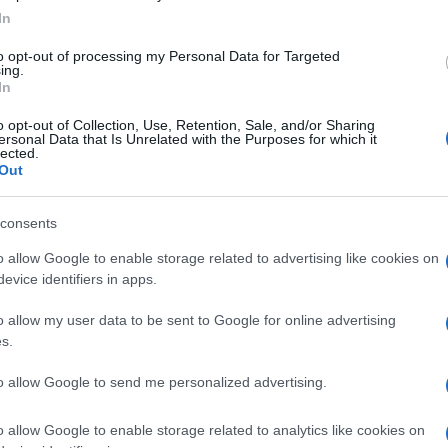
In
 πραγματικό απόθεμα των υποδομών, θα αξιολογήσει
to opt-out of processing my Personal Data for Targeted
ing.
βάσεις με αντικειμενικά κριτήρια και θα δεσμεύσει
In
βερνητικές διοικήσεις ανεξάρτητα από πολιτικές
o opt-out of Collection, Use, Retention, Sale, and/or Sharing
ersonal Data that Is Unrelated with the Purposes for which it
lected.
λογική υπόσχεση τετραετίας. Είναι αναγκαστικά
Out
' αυτό απαιτεί ευρεία πολιτική και κοινωνική
consents
α δημοτικά συμβούλια. Οφείλει να περάσει μέσα από
o allow Google to enable storage related to advertising like cookies on
ς επιστημονικούς φορείς, τις επαγγελματικές
evice identifiers in apps.
ιτών. Η κοινωνία δεν πρέπει να κληθεί μόνο να
o allow my user data to be sent to Google for online advertising
διαμορφώσει και στη συνέχεια να ελέγχει αυστηρά
s.
to allow Google to send me personalized advertising.
ρο πολιτικό διακύβευμα της επόμενης δεκαετίας.
o allow Google to enable storage related to analytics like cookies on
πει να κριθούν από τις δημόσιες σχέσεις, τις