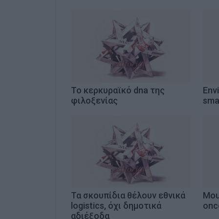
Το κερκυραϊκό dna της
Env
φιλοξενίας
smal
Τα σκουπίδια θέλουν εθνικά
Mou
logistics, όχι δημοτικά
onc
αδιέξοδα