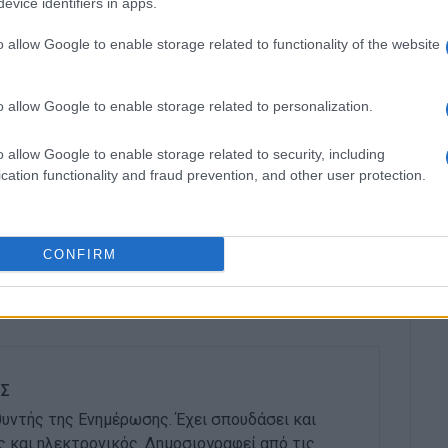
evice identifiers in apps.
οσχέσεις. Πρέπει να κριθούν από ένα και μόνο
o allow Google to enable storage related to functionality of the website
Κέρκυρας;
o allow Google to enable storage related to personalization.
αυτό το ερώτημα, δεν ζητά ουσιαστικά εντολή για
ακμή (σ.σ. αν κάτι σας θυμίζει αυτό;).
o allow Google to enable storage related to security, including
cation functionality and fraud prevention, and other user protection.
ορικό σημείο όπου η ανασυγκρότηση δεν αποτελεί
. Είναι η προϋπόθεση για να εξακολουθήσει να
αραγωγής και φιλοξενίας.
CONFIRM
 δεν θα μας κατηγορήσουν επειδή δεν χτίσαμε
 να καταρρεύσουν όσα είχαμε ήδη παραλάβει.
ΗΣ
υθυντής της Ενημέρωσης. Έχει σπουδάσει και
ς και ηλεκτρονικός. Δημοσιογραφεί από τις