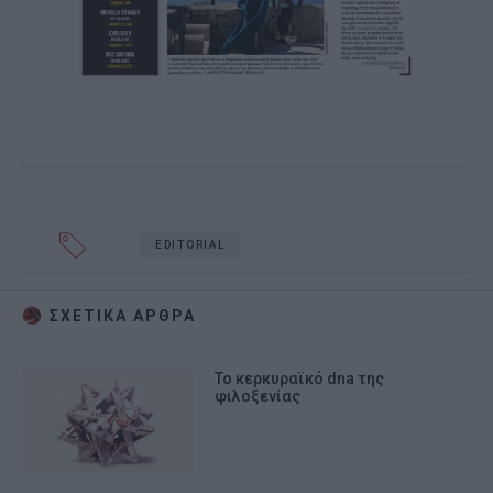
EDITORIAL
ΣΧΕΤΙΚA AΡΘΡΑ
Το κερκυραϊκό dna της
φιλοξενίας