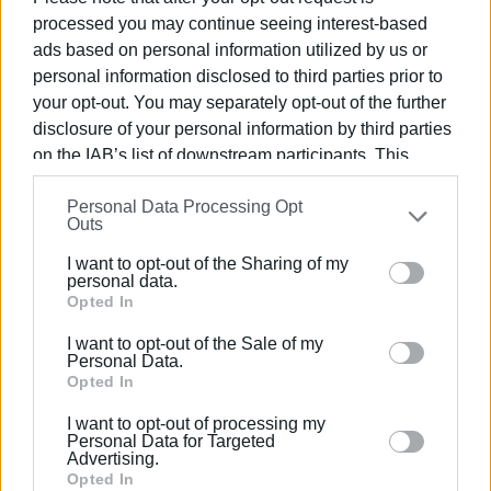
Κι όμως, αξίζει να διασώσουμε κάτι από εκείνον τον
processed you may continue seeing interest-based
θυμό. Γιατί σχεδόν πάντα γεννιέται από μια αυθεντική
ads based on personal information utilized by us or
αγωνία για έναν δικαιότερο κόσμο, ιδιαίτερα όταν
personal information disclosed to third parties prior to
κατοικεί στις ψυχές νέων ανθρώπων. Η κοινωνία
your opt-out. You may separately opt-out of the further
disclosure of your personal information by third parties
χρειάζεται την ανυπομονησία τους, την ευαισθησία
on the IAB’s list of downstream participants. This
τους και την άρνησή τους να συμβιβαστούν με την
information may also be disclosed by us to third parties
αδικία. Δεν χρειάζεται όμως την ψευδαίσθηση ότι η
Personal Data Processing Opt
on the
IAB’s List of Downstream Participants
that may
φωτιά μπορεί να υποκαταστήσει την πολιτική ή ότι
Outs
further disclose it to other third parties.
οποιαδήποτε έκρηξη μπορεί να επισπεύσει την ιστορία.
I want to opt-out of the Sharing of my
Please note that this website/app uses one or more
personal data.
Εμφανίσεις: 2652
Google services and may gather and store information
Opted In
including but not limited to your visit or usage
I want to opt-out of the Sale of my
behaviour. You may click to grant or deny consent to
Personal Data.
Google and its third-party tags to use your data for
Opted In
below specified purposes in below Google consent
I want to opt-out of processing my
section.
Personal Data for Targeted
Advertising.
Opted In