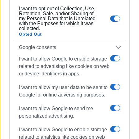
ΓΙΩΡΓΟΣ ΚΑΤΣΑΪΤΗΣ
I want to opt-out of Collection, Use,
Retention, Sale, and/or Sharing of
Είναι ο εκδότης - διευθυντής της Ενημέρωσης.
my Personal Data that Is Unrelated
Έχει σπουδάσει και εργαστεί ως μηχανικός και
with the Purposes for which it was
collected.
ηλεκτρονικός. Δημοσιογραφεί από τις αρχές της
Opted Out
δεκαετίας του 1980. Έχει συνεργαστεί με σχεδόν
όλες τις αθηναϊκές εφημερίδες. Διετέλεσε
Google consents
πρόεδρος του Συνδέσμου Ημερησίων
I want to allow Google to enable storage
Περιφερειακών Εφημερίδων, τον οποίον
related to advertising like cookies on web
υπηρέτησε και από τη θέση του γενικού
or device identifiers in apps.
γραμματέα στο δ.σ. επί οκτώ χρόνια. Πιστεύει
πως η ισχυρότερη ιδιότητα του δημοσιογράφου
I want to allow my user data to be sent to
στην ενημέρωση είναι το ενδιαφέρον του για τα
Google for online advertising purposes.
κοινά και στην επικοινωνία η έντιμη και
ανιδιοτελής διαμεσολάβηση.
I want to allow Google to send me
personalized advertising.
Ακολουθήστε το enimerosi στο
Facebook
I want to allow Google to enable storage
related to analytics like cookies on web