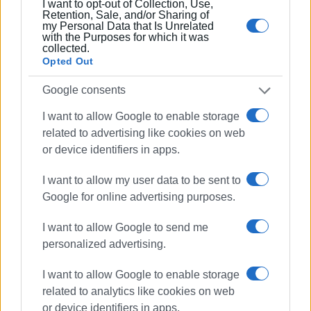
Είναι ο εκδότης - διευθυντής της Ενημέρωσης.
I want to opt-out of Collection, Use,
Retention, Sale, and/or Sharing of
Έχει σπουδάσει και εργαστεί ως μηχανικός και
my Personal Data that Is Unrelated
ηλεκτρονικός. Δημοσιογραφεί από τις αρχές της
with the Purposes for which it was
collected.
δεκαετίας του 1980. Έχει συνεργαστεί με σχεδόν
Opted Out
όλες τις αθηναϊκές εφημερίδες. Διετέλεσε
πρόεδρος του Συνδέσμου Ημερησίων
Google consents
Περιφερειακών Εφημερίδων, τον οποίον
I want to allow Google to enable storage
υπηρέτησε και από τη θέση του γενικού
related to advertising like cookies on web
γραμματέα στο δ.σ. επί οκτώ χρόνια. Πιστεύει
or device identifiers in apps.
πως η ισχυρότερη ιδιότητα του δημοσιογράφου
στην ενημέρωση είναι το ενδιαφέρον του για τα
I want to allow my user data to be sent to
κοινά και στην επικοινωνία η έντιμη και
Google for online advertising purposes.
ανιδιοτελής διαμεσολάβηση.
I want to allow Google to send me
personalized advertising.
Ακολουθήστε το enimerosi στο
Facebook
I want to allow Google to enable storage
related to analytics like cookies on web
Συνδρομητές στο e-paper
or device identifiers in apps.