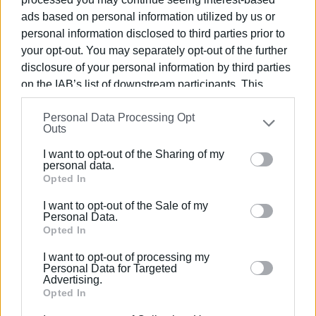
τη θάλασσα και το δημόσιο συμφέρον. Και ταυτόχρονα
ads based on personal information utilized by us or
αν η Κέρκυρα θα έχει, επιτέλους, μια πολιτική που να
personal information disclosed to third parties prior to
συνδέει κάθε νέα δραστηριότητα με τα όρια αντοχής
your opt-out. You may separately opt-out of the further
του τόπου. Διαφορετικά τι νόημα έχει η απόδοση
disclosure of your personal information by third parties
μέρους του παραλιακού μετώπου στον Δήμο;
on the IAB’s list of downstream participants. This
information may also be disclosed by us to third parties
Ο όρμος δεν βρίσκεται στα σχέδια. Βρίσκεται ήδη υπό
Personal Data Processing Opt
on the
IAB’s List of Downstream Participants
that may
πίεση. Και αυτή η πίεση δεν περιμένει τις μελέτες.
Outs
further disclose it to other third parties.
Εμφανίσεις: 3454
I want to opt-out of the Sharing of my
Please note that this website/app uses one or more
personal data.
Google services and may gather and store information
Opted In
including but not limited to your visit or usage
I want to opt-out of the Sale of my
behaviour. You may click to grant or deny consent to
Personal Data.
Google and its third-party tags to use your data for
Opted In
below specified purposes in below Google consent
I want to opt-out of processing my
section.
Personal Data for Targeted
Advertising.
Opted In
ΓΙΩΡΓΟΣ ΚΑΤΣΑΪΤΗΣ