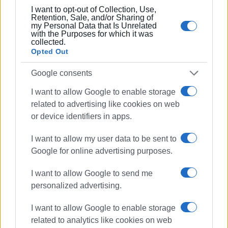
ΓΙΩΡΓΟΣ ΚΑΤΣΑΪΤΗΣ
I want to opt-out of Collection, Use,
Είναι ο εκδότης - διευθυντής της Ενημέρωσης.
Retention, Sale, and/or Sharing of
my Personal Data that Is Unrelated
Έχει σπουδάσει και εργαστεί ως μηχανικός και
with the Purposes for which it was
ηλεκτρονικός. Δημοσιογραφεί από τις αρχές της
collected.
Opted Out
δεκαετίας του 1980. Έχει συνεργαστεί με σχεδόν
όλες τις αθηναϊκές εφημερίδες. Διετέλεσε
Google consents
πρόεδρος του Συνδέσμου Ημερησίων
Περιφερειακών Εφημερίδων, τον οποίον
I want to allow Google to enable storage
υπηρέτησε και από τη θέση του γενικού
related to advertising like cookies on web
γραμματέα στο δ.σ. επί οκτώ χρόνια. Πιστεύει
or device identifiers in apps.
πως η ισχυρότερη ιδιότητα του δημοσιογράφου
στην ενημέρωση είναι το ενδιαφέρον του για τα
I want to allow my user data to be sent to
κοινά και στην επικοινωνία η έντιμη και
Google for online advertising purposes.
ανιδιοτελής διαμεσολάβηση.
I want to allow Google to send me
personalized advertising.
Ακολουθήστε το enimerosi στο
Facebook
I want to allow Google to enable storage
related to analytics like cookies on web