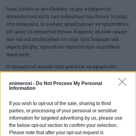
Ίσως λοιπόν οι αντιδράσεις να μην στρέφονται
αποκλειστικά κατά των ανθρώπων που δίνουν τη μάχη
στα συνεργεία. Οι εικόνες εργαζομένων να προσπαθούν
επί ώρες να αποκαταστήσουν διαρροές σε έναν αγωγό
που τελικά αποδείχθηκε ότι είχε τρία διαφορετικά
σημεία βλάβης προκαλούν περισσότερο συμπάθεια
παρά οργή.
Η πραγματική αγανάκτηση φαίνεται να αφορά κάτι
βαθύτερο: την αίσθηση ότι η Κέρκυρα έχει συμβιβαστεί
με τη διαχείριση της μόνιμης έκτακτης ανάγκης. Ότι
enimerosi -
Do Not Process My Personal
Information
κάθε νέα βλάβη αντιμετωπίζεται ως ένα ακόμη
επεισόδιο μιας γνωστής ιστορίας, χωρίς να
If you wish to opt-out of the sale, sharing to third
διαφαίνεται το τέλος της. Ότι η «γερασμένη και
parties, or processing of your personal or sensitive
χρεοκοπημένη ΔΕΥΑΚ» λειτουργεί ταυτόχρονα ως
information for targeted advertising by us, please use
εξήγηση αλλά και ως άλλοθι.
the below opt-out section to confirm your selection.
Και εδώ βρίσκεται το πολιτικό ερώτημα: αν όλοι
Please note that after your opt-out request is