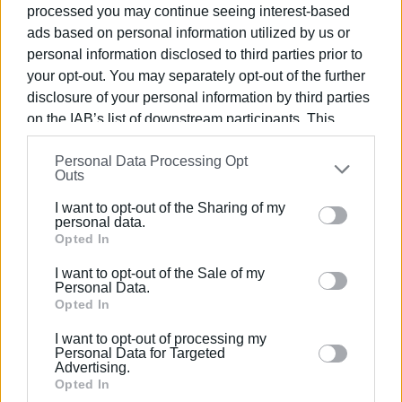
αναγνωρίζουν ότι ο οργανισμός είναι αδύναμος, ποιος
processed you may continue seeing interest-based
είχε την ευθύνη να τον ενισχύσει πριν φτάσει στο
ads based on personal information utilized by us or
σημείο κατάρρευσης; Ποιος σχεδίασε, ποιος
personal information disclosed to third parties prior to
your opt-out. You may separately opt-out of the further
καθυστέρησε, ποιος ανέβαλε τις επενδύσεις και ποιος
disclosure of your personal information by third parties
επέλεξε να πορεύεται με προσωρινές λύσεις;
on the IAB’s list of downstream participants. This
Η κοινωνική οργή δεν γεννιέται από την άγνοια της
information may also be disclosed by us to third parties
πραγματικότητας. Γεννιέται όταν η πραγματικότητα
Personal Data Processing Opt
on the
IAB’s List of Downstream Participants
that may
Outs
αυτή παγιώνεται ως κανονικότητα.
further disclose it to other third parties.
I want to opt-out of the Sharing of my
Εμφανίσεις: 3277
Please note that this website/app uses one or more
personal data.
Google services and may gather and store information
Opted In
including but not limited to your visit or usage
I want to opt-out of the Sale of my
behaviour. You may click to grant or deny consent to
Personal Data.
Google and its third-party tags to use your data for
Opted In
below specified purposes in below Google consent
I want to opt-out of processing my
section.
Personal Data for Targeted
Advertising.
Opted In