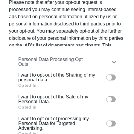
Please note that after your opt-out request is
νυχτερινές βάρδιες, μεγαλύτερη πίεση. Αν υπάρχουν
processed you may continue seeing interest-based
κενά στις διαδικασίες, τώρα είναι η στιγμή να
ads based on personal information utilized by us or
εντοπιστούν.
personal information disclosed to third parties prior to
your opt-out. You may separately opt-out of the further
Η υπόθεση του Σαββάτου δεν πρέπει να καταλήξει σε
disclosure of your personal information by third parties
ακόμη μία αναφορά για «κακιά ώρα». Οφείλει να δώσει
on the IAB’s list of downstream participants. This
μια καθαρή απάντηση: τηρούνταν όλα όσα υποχρεωτικά
information may also be disclosed by us to third parties
έπρεπε να τηρούνται; Γιατί από αυτή την απάντηση θα
Personal Data Processing Opt
on the
IAB’s List of Downstream Participants
that may
κριθεί αν πρόκειται για ατύχημα ή για αποτυχία
Outs
further disclose it to other third parties.
πρόληψης.
I want to opt-out of the Sharing of my
Please note that this website/app uses one or more
personal data.
Εμφανίσεις: 2505
Google services and may gather and store information
Opted In
including but not limited to your visit or usage
I want to opt-out of the Sale of my
behaviour. You may click to grant or deny consent to
Personal Data.
Google and its third-party tags to use your data for
Opted In
below specified purposes in below Google consent
I want to opt-out of processing my
section.
Personal Data for Targeted
Advertising.
Opted In