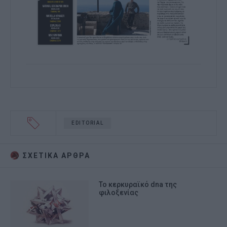
EDITORIAL
ΣΧΕΤΙΚA AΡΘΡΑ
Το κερκυραϊκό dna της
φιλοξενίας