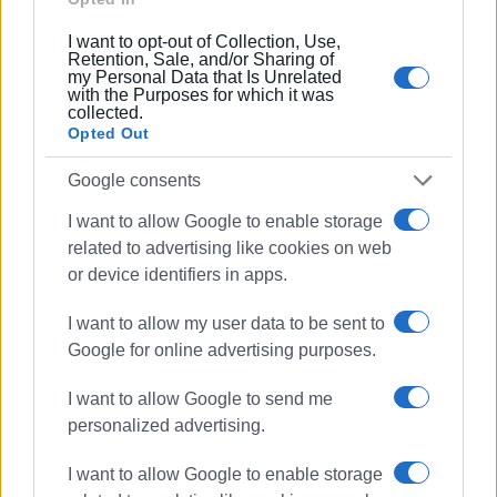
I want to opt-out of Collection, Use,
ΓΙΩΡΓΟΣ ΚΑΤΣΑΪΤΗΣ
Retention, Sale, and/or Sharing of
Είναι ο εκδότης - διευθυντής της Ενημέρωσης.
my Personal Data that Is Unrelated
with the Purposes for which it was
Έχει σπουδάσει και εργαστεί ως μηχανικός και
collected.
ηλεκτρονικός. Δημοσιογραφεί από τις αρχές της
Opted Out
δεκαετίας του 1980. Έχει συνεργαστεί με σχεδόν
Google consents
όλες τις αθηναϊκές εφημερίδες. Διετέλεσε
πρόεδρος του Συνδέσμου Ημερησίων
I want to allow Google to enable storage
Περιφερειακών Εφημερίδων, τον οποίον
related to advertising like cookies on web
υπηρέτησε και από τη θέση του γενικού
or device identifiers in apps.
γραμματέα στο δ.σ. επί οκτώ χρόνια. Πιστεύει
πως η ισχυρότερη ιδιότητα του δημοσιογράφου
I want to allow my user data to be sent to
στην ενημέρωση είναι το ενδιαφέρον του για τα
Google for online advertising purposes.
κοινά και στην επικοινωνία η έντιμη και
ανιδιοτελής διαμεσολάβηση.
I want to allow Google to send me
personalized advertising.
Ακολουθήστε το enimerosi στο
Facebook
I want to allow Google to enable storage