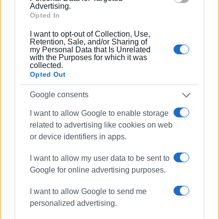
Advertising.
ίσως να κατέρρεε η αίσθηση του αδιεξόδου, καθώς
Opted In
μεγάλο μέρος της απελπισίας μπορεί να συνδέεται με
την πεποίθηση «δεν προλαβαίνω πια να αλλάξω».
I want to opt-out of Collection, Use,
Retention, Sale, and/or Sharing of
my Personal Data that Is Unrelated
Μέχρι τότε, όμως, και χωρίς την… εγγύηση της
with the Purposes for which it was
αθανασίας, ας κρατήσουμε το ότι η απόγνωση δεν έχει
collected.
Opted Out
ούτως ή άλλως το δικαίωμα να αυτοανακηρυχθεί ούτε
μόνιμη. Απέναντι όμως σε μια εσωτερική αλλαγή που
Google consents
βιώνεται ως αδύνατη όταν η σκέψη έχει παγώσει στην
απελπισία, η αντιστροφή δεν μπορεί να αναμένεται
I want to allow Google to enable storage
εύκολα από μια ιδέα που αδυνατεί να γεννηθεί, είτε
related to advertising like cookies on web
or device identifiers in apps.
μέσα από τα φάρμακα είτε μέσα από τις
ψυχοθεραπευτικές απόπειρες. Η αντιστροφη, στις
I want to allow my user data to be sent to
βαριές αυτές περιπτώσεις, μπορεί να πυροδοτηθεί
Google for online advertising purposes.
απέξω: από μια συνάντηση, μια σχέση, μια ανάγκη
λογοδοσίας – με άλλα λόγια, έναν «φύλακα άγγελο».
I want to allow Google to send me
Άλλωστε, η βιολογία χαράσσει μόνο τα όρια της
personalized advertising.
αρρώστιας. Τα πολύ ευρύτερα όρια, της μη υγείας, τα