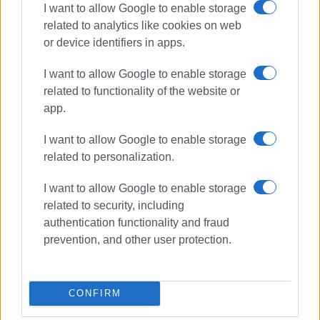
χαράσσουν η κοινωνία με τον πολιτισμό της και
I want to allow Google to enable storage
συνευθύνονται.
related to analytics like cookies on web
or device identifiers in apps.
I want to allow Google to enable storage
PIXABAY
related to functionality of the website or
Εμφανίσεις: 2191
app.
I want to allow Google to enable storage
related to personalization.
I want to allow Google to enable storage
related to security, including
authentication functionality and fraud
prevention, and other user protection.
ΚΩΣΤΑΣ ΣΠΙΓΓΟΣ
Ο Κωνσταντίνος Χρ. Σπίγγος γεννήθηκε το 1971
CONFIRM
στον Πειραιά, μεγάλωσε στο Χαϊδάρι και ζει
στην Κέρκυρα. Είναι νευρολόγος, απόφοιτος της