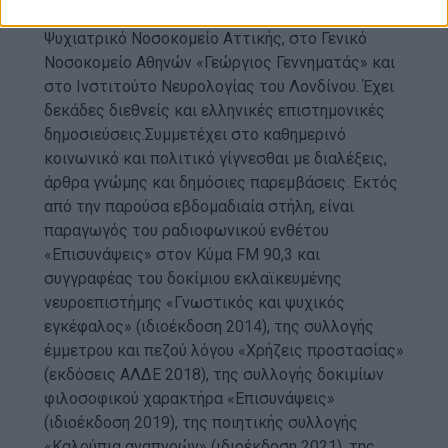
Ιατρικής Σχολής του ΕΚΠΑ, ενώ ειδικεύτηκε στο
Ψυχιατρικό Νοσοκομείο Αττικής, στο Γενικό
Νοσοκομείο Αθηνών «Γεώργιος Γεννηματάς» και
στο Ινστιτούτο Νευρολογίας του Λονδίνου. Έχει
δεκάδες διεθνείς και ελληνικές επιστημονικές
δημοσιεύσεις.Συμμετέχει στο καθημερινό
κοινωνικό και πολιτικό γίγνεσθαι με διαλέξεις,
άρθρα γνώμης και δημόσιες παρεμβάσεις. Εκτός
από την παρούσα εβδομαδιαία στήλη, είναι
παραγωγός του ραδιοφωνικού ενθέτου
«Επισυνάψεις» στον Κύμα FM 90,3 και
συγγραφέας του δοκίμιου εκλαϊκευμένης
νευροεπιστήμης «Γνωστικός και ψυχικός
εγκέφαλος» (ιδιοέκδοση 2014), της συλλογής
έμμετρου και πεζού λόγου «Χρήζεις προστασίας»
(εκδόσεις ΑΛΔΕ 2018), της συλλογής δοκιμίων
φιλοσοφικού χαρακτήρα «Επισυνάψεις»
(ιδιοέκδοση 2019), της ποιητικής συλλογής
«Καλούπια αναπνοών» (ιδιοέκδοση 2021), της