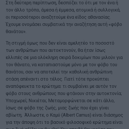
Στη δεύτερη περίπτωση, δεσπόζει το ότι με τον ένα ή
τον άλλο τρόπο, άμεσα ή έμμεσα, ατομικά ή συλλογικά,
οι περισσότεροι αναζητούμε ένα είδος αθανασίας.
Έχουμε ονομάσει συμβατικά την αναζήτηση αυτή «φόβο
θανάτου».
Τη στιγμή όμως που δεν είναι αμελητέο το ποσοστό
των ανθρώπων που αυτοκτονούν, θα ήταν ίσως
ελλιπές σε μια ολόκληρη σειρά δοκιμίων που μιλούν για
τον θάνατο, να καταπιαστούμε μόνο με τον φόβο του
θανάτου, σαν να αποτελεί την καθολική ανθρώπινη
στάση απέναντι στο τέλος. Γιατί τότε προκύπτει
αναπόφευκτα το ερώτημα: τι συμβαίνει με αυτόν τον
φόβο στους ανθρώπους που φτάνουν στην αυτοκτονία;
Υποχωρεί; Νικιέται; Μεταμορφώνεται σε κάτι άλλο,
ίσως σε φόβο της ζωής, μιας ζωής που έχει γίνει
αβίωτη; Άλλωστε, ο Καμύ (Albert Camus) είναι διάσημος
για την άποψη ότι το βασικό φιλοσοφικό ερώτημα είναι