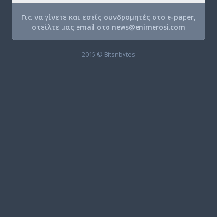
Για να γίνετε και εσείς συνδρομητές στο e-paper,
στείλτε μας email στο
news@enimerosi.com
2015 © Bitsnbytes