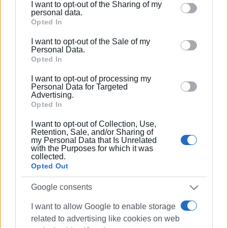
I want to opt-out of the Sharing of my
Please note that this website/app uses one or more
personal data.
Google services and may gather and store information
Opted In
including but not limited to your visit or usage
I want to opt-out of the Sale of my
behaviour. You may click to grant or deny consent to
Personal Data.
Google and its third-party tags to use your data for
Opted In
below specified purposes in below Google consent
I want to opt-out of processing my
section.
Personal Data for Targeted
Advertising.
Opted In
I want to opt-out of Collection, Use,
Retention, Sale, and/or Sharing of
my Personal Data that Is Unrelated
with the Purposes for which it was
collected.
Opted Out
Google consents
I want to allow Google to enable storage
related to advertising like cookies on web