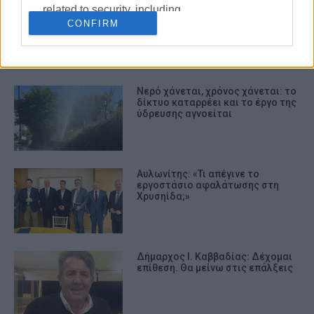
Μαίνεται ο πόλεμος για το νερό
related to security, including
(και) στη βόρεια Κέρκυρα
CONFIRM
authentication functionality and fraud
prevention, and other user protection.
Νερό χάνεται, χρόνος χάνεται: το
δίκτυο καταρρέει και το έργο της
ύδρευσης αγνοείται
Αυλωνίτης: «Τι απέγινε το
εργοστάσιο αφαλάτωσης στη
Χρυσηίδα;»
Δήμαρχος Ι. Καββαδίας: Δέχομαι
επίθεση. Θα μείνω στις επάλξεις