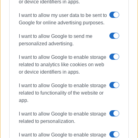
or device identifiers in apps.
I want to allow my user data to be sent to
Google for online advertising purposes.
ΝΟΤΙΑ ΚΕΡΚΥΡΑ
ΧΕΙΜΑΡΙΩΤΗΣ
ΔΙΑΔΕΥΑΚ
ΥΔΡΕΥΣΗ
I want to allow Google to send me
personalized advertising.
ΣΧΕΤΙΚA AΡΘΡΑ
I want to allow Google to enable storage
related to analytics like cookies on web
Πότε επιτέλους θα ξεκινήσουν τα
or device identifiers in apps.
έργα ύδρευσης;
I want to allow Google to enable storage
related to functionality of the website or
app.
Κάτοικοι Κουραμάδων: «Δεν
ανεχόμαστε άλλο το μαρτύριο
I want to allow Google to enable storage
της σταγόνας»
related to personalization.
I want to allow Google to enable storage