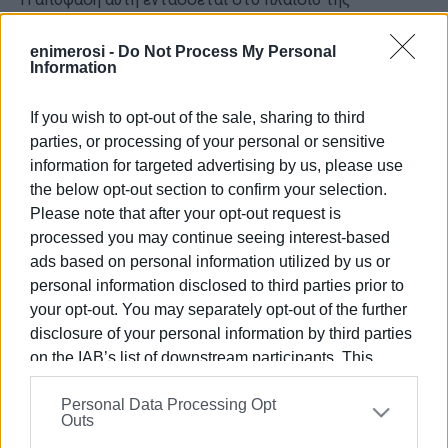
προσπάθειας για την αναβάθμιση των υπηρεσιών της
ΔΙΑΔ.Ε.Υ.Α.Κ. και την αποτελεσματικότερη διαχείριση
enimerosi -
Do Not Process My Personal
Information
των υδάτινων πόρων στο νησί.
ΦΩΤΟ@ΒΑΣΙΛΗΣ ΧΕΙΜΑΡΙΩΤΗΣ
If you wish to opt-out of the sale, sharing to third
parties, or processing of your personal or sensitive
information for targeted advertising by us, please use
the below opt-out section to confirm your selection.
Εμφανίσεις: 127
Please note that after your opt-out request is
processed you may continue seeing interest-based
Ακολουθήστε το enimerosi στο
Facebook
ads based on personal information utilized by us or
personal information disclosed to third parties prior to
your opt-out. You may separately opt-out of the further
Συνδρομητές στο e-paper
disclosure of your personal information by third parties
on the IAB’s list of downstream participants. This
information may also be disclosed by us to third parties
Personal Data Processing Opt
on the
IAB’s List of Downstream Participants
that may
Outs
further disclose it to other third parties.