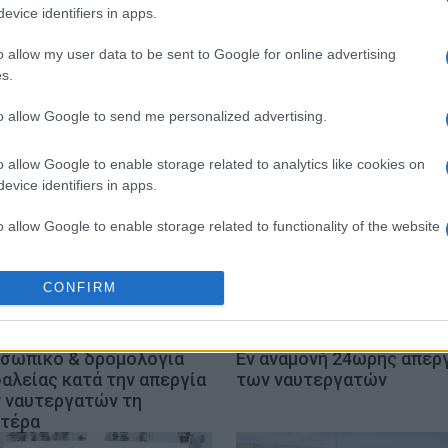
evice identifiers in apps.
o allow my user data to be sent to Google for online advertising
s.
to allow Google to send me personalized advertising.
o allow Google to enable storage related to analytics like cookies on
evice identifiers in apps.
o allow Google to enable storage related to functionality of the website
CONFIRM
o allow Google to enable storage related to personalization.
o allow Google to enable storage related to security, including
σωπικό & δρομολόγια
Εν αναμονή 24ωρης απερ
cation functionality and fraud prevention, and other user protection.
αλείας κατά την απεργία
των ναυτεργατών
 ναυτεργατών τη
τέρα