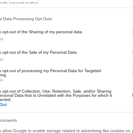
υξε η Διοίκηση της ΓΣΕΕ, την Τετάρτη 20
ogle consent section.
 ίδιας ημέρας, σε όλες τις κατηγορίες πλοίων
τώπιση της στεγαστικής κρίσης, της
l Data Processing Opt Outs
καίου, καθώς και τη μείωση της αγοραστικής
o opt-out of the Sharing of my personal data.
In
o opt-out of the Sale of my Personal Data.
In
to opt-out of processing my Personal Data for Targeted
εις Ενημέρωση από το 1990 σε θέσεις υψηλής
ing.
στις δημόσιες σχέσεις, το ελεύθερο και το
In
ζ.
o opt-out of Collection, Use, Retention, Sale, and/or Sharing
ersonal Data that Is Unrelated with the Purposes for which it
lected.
Out
 στο
Facebook
consents
o allow Google to enable storage related to advertising like cookies on