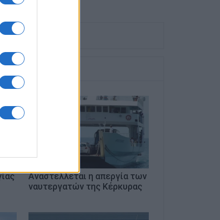
γίας
Αναστέλλεται η απεργία των
ναυτεργατών της Κέρκυρας