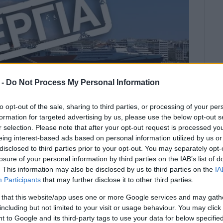
 -
Do Not Process My Personal Information
to opt-out of the sale, sharing to third parties, or processing of your per
formation for targeted advertising by us, please use the below opt-out s
r selection. Please note that after your opt-out request is processed y
eing interest-based ads based on personal information utilized by us or
Η ΚΟΡΩΝΑΚΗ
disclosed to third parties prior to your opt-out. You may separately opt-
losure of your personal information by third parties on the IAB’s list of
ση της στεγαστικής κρίσης, της
. This information may also be disclosed by us to third parties on the
IA
 εργατικού δικαίου, καθώς και τη
Participants
that may further disclose it to other third parties.
μης των εργαζομένων
 that this website/app uses one or more Google services and may gath
including but not limited to your visit or usage behaviour. You may click 
σε την συμμετοχή με την ΠΝΟ, στην 24ωρη
 to Google and its third-party tags to use your data for below specifi