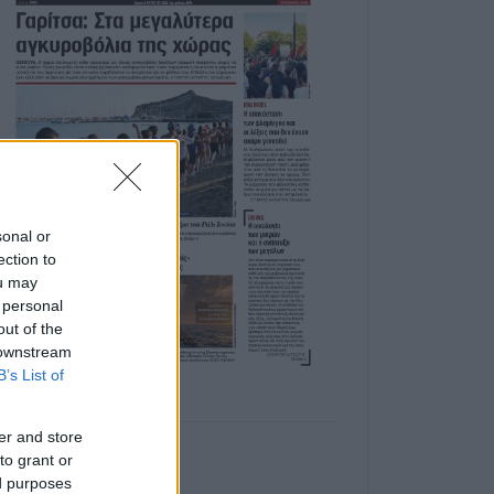
sonal or
ection to
ou may
 personal
out of the
 downstream
B’s List of
er and store
to grant or
ed purposes