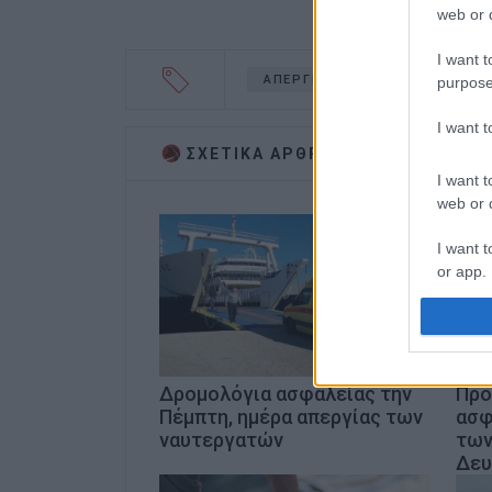
web or d
I want t
ΑΠΕΡΓΙΑ ΝΑΥΤΕΡΓΑΤΩΝ
purpose
I want 
ΣΧΕΤΙΚA AΡΘΡΑ
I want t
web or d
I want t
or app.
I want t
I want t
Δρομολόγια ασφαλείας την
Προ
authenti
Πέμπτη, ημέρα απεργίας των
ασφ
ναυτεργατών
των
Δευ