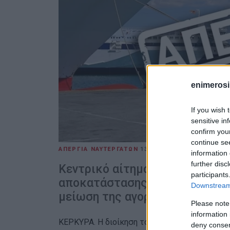
enimerosi
If you wish 
sensitive in
confirm you
continue se
ΑΠΕΡΓΙΑ ΝΑΥΤΕΡΓΑΤΩΝ
13 NOV 2024
/
16:58
ΕΛΕΝ
information 
further disc
Kεντρικό αίτημα η αντιμετώπι
participants
αποκατάστασης του συλλογικού
Downstream 
μείωση της αγοραστικής δύνα
Please note
information 
ΚΕΡΚΥΡΑ. Η διοίκηση του σωματείου αποφάσι
deny consent