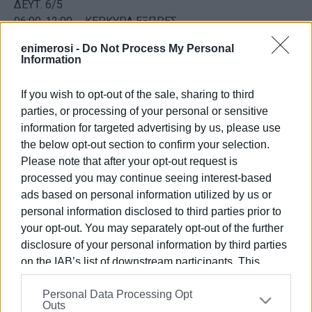
ΔΕΥΤ. 6/5
06:00-12:00 - ΚΕΡΚΥΡΑ ΕΞΠΡΕΣ
12:00-18:00 - ΝΗΡΕΑΣ
enimerosi -
Do Not Process My Personal
18:00-23:00 - ΚΕΡΚΥΡΑ
Information
If you wish to opt-out of the sale, sharing to third
Ο ΠΡΟΕΔΡΟΣ Ο ΓΕΝ.
parties, or processing of your personal or sensitive
ΓΡΑΜΜΑΤΕΑΣ Α΄ ΧΡΥΣΙΚΟΠΟΥΛΟΣ ΘΕΟΔΩΡΟΣ
information for targeted advertising by us, please use
ΜΟΥΡΙΚΗΣ ΝΙΚΟΛΑΟΣ
the below opt-out section to confirm your selection.
Please note that after your opt-out request is
Εμφανίσεις: 77
processed you may continue seeing interest-based
ads based on personal information utilized by us or
Ακολουθήστε το enimerosi στο
Facebook
personal information disclosed to third parties prior to
your opt-out. You may separately opt-out of the further
disclosure of your personal information by third parties
on the IAB’s list of downstream participants. This
Συνδρομητές στο e-paper
information may also be disclosed by us to third parties
Personal Data Processing Opt
on the
IAB’s List of Downstream Participants
that may
Outs
further disclose it to other third parties.