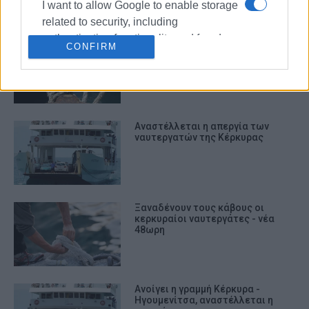
I want to allow Google to enable storage
related to security, including
authentication functionality and fraud
Εν αναμονή 24ωρης απεργίας των
CONFIRM
prevention, and other user protection.
ναυτεργατών
Αναστέλλεται η απεργία των
ναυτεργατών της Κέρκυρας
Ξαναδένουν τους κάβους οι
κερκυραίοι ναυτεργάτες - νέα
48ωρη
Ανοίγει η γραμμή Κέρκυρα -
Ηγουμενίτσα, αναστέλλεται η