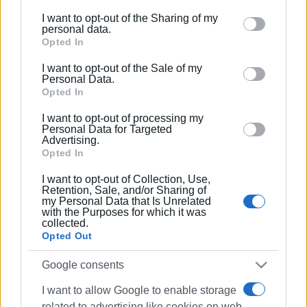
I want to opt-out of the Sharing of my
Please note that this website/app uses one or more
personal data.
Google services and may gather and store information
Opted In
including but not limited to your visit or usage
I want to opt-out of the Sale of my
behaviour. You may click to grant or deny consent to
Personal Data.
Google and its third-party tags to use your data for
Opted In
below specified purposes in below Google consent
I want to opt-out of processing my
section.
Personal Data for Targeted
Advertising.
Opted In
I want to opt-out of Collection, Use,
Retention, Sale, and/or Sharing of
my Personal Data that Is Unrelated
with the Purposes for which it was
collected.
Opted Out
Google consents
I want to allow Google to enable storage
related to advertising like cookies on web