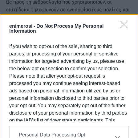
Ως προς τη μεθοδολογία που χρησιμοποιούν, οι
επιτήδειοι τηλεφωνούν σε ανυποψίαστους πολίτες και
προσποιούνται ανά περίπτωση:
enimerosi -
Do Not Process My Personal
•τον γιατρό, υποστηρίζοντας ψευδώς ότι συγγενικά
Information
τους πρόσωπα έχουν εμπλακεί σε τροχαίο ατύχημα και
ζητούν χρηματικό ποσό προκειμένου να χειρουργηθούν
If you wish to opt-out of the sale, sharing to third
άμεσα και
parties, or processing of your personal or sensitive
information for targeted advertising by us, please use
•τον υπάλληλο φορέα, όπου με το πρόσχημα της
the below opt-out section to confirm your selection.
επιστροφής φόρου επιδιώκουν να αποκτήσουν
Please note that after your opt-out request is
πρόσβαση στην ηλεκτρονική τραπεζική τους.
processed you may continue seeing interest-based
ads based on personal information utilized by us or
Καλούμε του πολίτες να είναι ιδιαίτερα επιφυλακτικοί
personal information disclosed to third parties prior to
και σε κάθε περίπτωση, ακόμη και απόπειρας, να
your opt-out. You may separately opt-out of the further
απευθύνονται αμέσως στην Αστυνομία στον τριψήφιο
disclosure of your personal information by third parties
τηλεφωνικό αριθμό «100».
on the IAB’s list of downstream participants. This
information may also be disclosed by us to third parties
Περισσότερες συμβουλές για την αποφυγή εξαπάτησης
Personal Data Processing Opt
on the
IAB’s List of Downstream Participants
that may
μπορείτε να βρείτε στην επίσημη ιστοσελίδα της