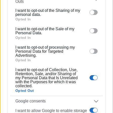
Outs
further disclose it to other third parties.
Ελληνικής Αστυνομίας (www.hellenicpolice.gr) στην
I want to opt-out of the Sharing of my
ενότητα Οδηγός του Πολίτη και της Διεύθυνσης Δίωξης
Please note that this website/app uses one or more
personal data.
Ηλεκτρονικού Εγκλήματος (https://cyberalert.gr).
Google services and may gather and store information
Opted In
including but not limited to your visit or usage
Εμφανίσεις: 159
I want to opt-out of the Sale of my
behaviour. You may click to grant or deny consent to
Personal Data.
Google and its third-party tags to use your data for
Opted In
below specified purposes in below Google consent
I want to opt-out of processing my
section.
Personal Data for Targeted
Advertising.
Opted In
I want to opt-out of Collection, Use,
Retention, Sale, and/or Sharing of
my Personal Data that Is Unrelated
ΕΛΕΝΗ ΚΟΡΩΝΑΚΗ
with the Purposes for which it was
collected.
Εργάζεται στις Εκδόσεις Ενημέρωση από το
Opted Out
1990 σε θέσεις υψηλής ευθύνης. Ειδικεύεται στις
Google consents
δημόσιες σχέσεις, το ελεύθερο και το
καλλιτεχνικό ρεπορτάζ.
I want to allow Google to enable storage