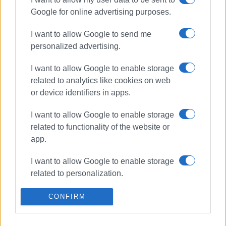
Google for online advertising purposes.
ΣΧΕΤΙΚA AΡΘΡΑ
I want to allow Google to send me
Σύλληψη 13χρονου και 14χρονου
personalized advertising.
για κλοπές σε καταστήματα
I want to allow Google to enable storage
related to analytics like cookies on web
or device identifiers in apps.
39χρονος καλλιεργούσε
χασισόδεντρα σε γλάστρες
I want to allow Google to enable storage
related to functionality of the website or
app.
Έξι συλλήψεις σε ελέγχους
I want to allow Google to enable storage
καταστημάτων στα Ιόνια
related to personalization.
I want to allow Google to enable storage
CONFIRM
related to security, including
authentication functionality and fraud
Σύλληψη 38χρονου για πώληση