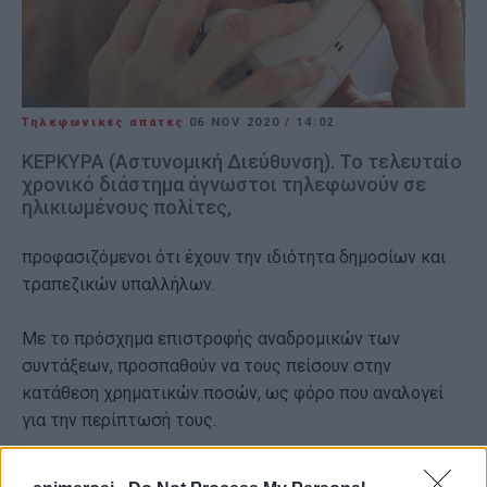
Τηλεφωνικές απάτες
06 NOV 2020
/
14:02
ΚΕΡΚΥΡΑ (Αστυνομική Διεύθυνση). Το τελευταίο
χρονικό διάστημα άγνωστοι τηλεφωνούν σε
ηλικιωμένους πολίτες,
προφασιζόμενοι ότι έχουν την ιδιότητα δημοσίων και
τραπεζικών υπαλλήλων.
Με το πρόσχημα επιστροφής αναδρομικών των
συντάξεων, προσπαθούν να τους πείσουν στην
κατάθεση χρηματικών ποσών, ως φόρο που αναλογεί
για την περίπτωσή τους.
Δείτε τις συμβουλές της Ελληνικής Αστυνομίας