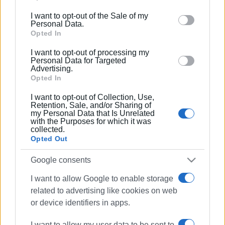
including but not limited to your visit or usage
I want to opt-out of the Sale of my
behaviour. You may click to grant or deny consent to
Personal Data.
Google and its third-party tags to use your data for
Opted In
below specified purposes in below Google consent
I want to opt-out of processing my
section.
Personal Data for Targeted
Advertising.
Opted In
I want to opt-out of Collection, Use,
Retention, Sale, and/or Sharing of
my Personal Data that Is Unrelated
with the Purposes for which it was
collected.
Opted Out
Google consents
I want to allow Google to enable storage
related to advertising like cookies on web
Τηλεφωνικές απάτες
αναδρομικά
or device identifiers in apps.
αστυνομία
ΕΛ.ΑΣ.
I want to allow my user data to be sent to