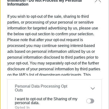
enimerosi -
Do Not Process My Personal
σχετικά με την αποφυγή περιστατικών απατών
.
Information
Εμφανίσεις: 87
If you wish to opt-out of the sale, sharing to third
parties, or processing of your personal or sensitive
Ακολουθήστε το enimerosi στο
Facebook
information for targeted advertising by us, please use
the below opt-out section to confirm your selection.
Please note that after your opt-out request is
Συνδρομητές στο e-paper
processed you may continue seeing interest-based
ads based on personal information utilized by us or
personal information disclosed to third parties prior to
your opt-out. You may separately opt-out of the further
disclosure of your personal information by third parties
on the IAB’s list of downstream participants. This
information may also be disclosed by us to third parties
Personal Data Processing Opt
on the
IAB’s List of Downstream Participants
that may
Outs
further disclose it to other third parties.
I want to opt-out of the Sharing of my
Please note that this website/app uses one or more
personal data.
Google services and may gather and store information
Opted In