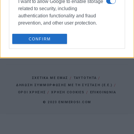
I want to allow Google to enable storage
Αστυνομικής Διεύθυνσης Ιονίων
related to security, including
authentication functionality and fraud
prevention, and other user protection.
CONFIRM
ΣΧΕΤΙΚΑ ΜΕ ΕΜΑΣ
ΤΑΥΤΟΤΗΤΑ
ΔΗΛΩΣΗ ΣΥΜΜΟΡΦΩΣΗΣ ΜΕ ΤΗ ΣΥΣΤΑΣΗ (Ε.Ε.)
ΌΡΟΙ ΧΡΗΣΗΣ
ΧΡΗΣΗ COOKIES
ΕΠΙΚΟΙΝΩΝΙΑ
© 2023 ENIMEROSI.COM