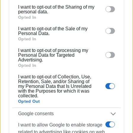
I want to opt-out of the Sharing of my
Please note that this website/app uses one or more
personal data.
Κέρκυρα: Συνελήφθη 54χρονη για
Google services and may gather and store information
Opted In
απόπειρα ανθρωποκτονίας κατά
του συντρόφου της
including but not limited to your visit or usage
I want to opt-out of the Sale of my
behaviour. You may click to grant or deny consent to
Personal Data.
Google and its third-party tags to use your data for
Opted In
below specified purposes in below Google consent
Εκδήλωση «ΜΙΡ-ΕΛΑ, στο Φως» –
I want to opt-out of processing my
section.
Μία αληθινή ιστορία
Personal Data for Targeted
ενδοοικογενειακής βίας
Advertising.
Opted In
I want to opt-out of Collection, Use,
Retention, Sale, and/or Sharing of
Συνελήφθη 38χρονος για
my Personal Data that Is Unrelated
απόπειρα ανθρωποκτονίας
with the Purposes for which it was
collected.
Opted Out
Google consents
Οι νέοι αρχηγοί ΕΛ.ΑΣ. και
Πυροσβεστικής
I want to allow Google to enable storage
related to advertising like cookies on web