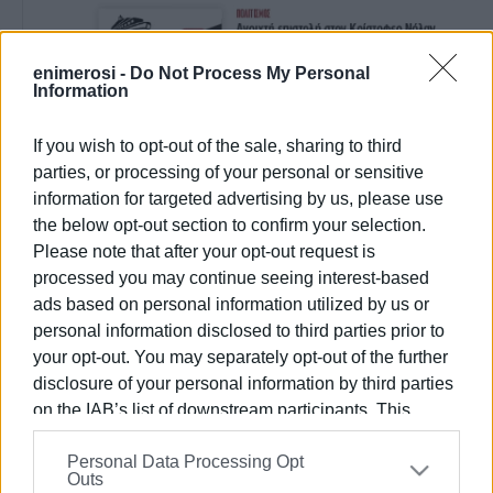
enimerosi -
Do Not Process My Personal
Information
If you wish to opt-out of the sale, sharing to third
parties, or processing of your personal or sensitive
information for targeted advertising by us, please use
the below opt-out section to confirm your selection.
Please note that after your opt-out request is
processed you may continue seeing interest-based
ads based on personal information utilized by us or
personal information disclosed to third parties prior to
your opt-out. You may separately opt-out of the further
disclosure of your personal information by third parties
on the IAB’s list of downstream participants. This
Ενδοοικογενειακή βία
ΕΛ.ΑΣ.
information may also be disclosed by us to third parties
Personal Data Processing Opt
on the
IAB’s List of Downstream Participants
that may
Outs
ΣΧΕΤΙΚA AΡΘΡΑ
further disclose it to other third parties.