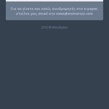
Για να γίνετε και εσείς συνδρομητές στο e-paper,
στείλτε μας email στο
news@enimerosi.com
2015 © Bitsnbytes