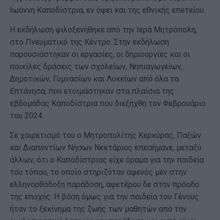
Ιωάννη Καποδίστρια, εν όψει και της εθνικής επετείου.
Η εκδήλωση φιλοξενήθηκε από την Ιερά Μητρόπολη,
στο Πνευματικό της Κέντρο. Στην εκδήλωση
παρουσιάστηκαν οι εργασίες, οι δημιουργίες και οι
ποικίλες δράσεις των σχολείων, Νηπιαγωγείων,
Δημοτικών, Γυμνασίων και Λυκείων από όλα τα
Επτάνησα, που ετοιμάστηκαν στα πλαίσια της
εβδομάδας Καποδίστρια που διεξήχθη τον Φεβρουάριο
του 2024.
Σε χαιρετισμό του ο Μητροπολίτης Κερκύρας, Παξών
και Διαποντίων Νήσων Νεκτάριος επεσήμανε, μεταξύ
άλλων, ότι ο Καποδίστριας είχε όραμα για την παιδεία
του τόπου, το οποίο στηριζόταν αφενός μεν στην
ελληνορθόδοξη παράδοση, αφετέρου δε στην πρόοδο
της εποχής. Η βάση όμως για την παιδεία του Γένους
ήταν το ξεκίνημα της ζωής των μαθητών από την