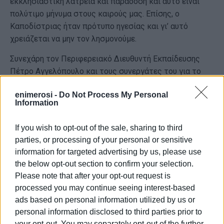
εκκλησιαστική λατρεία και παράδοση και αυτό είναι
πολύτιμο μήνυμα στους καιρούς μας. Επίσης, ο
Καποδίστριας ήταν πρότυπο ηγεσίας και γι’ αυτό
χρειάζεται να μην τον λησμονούμε.
Συνεχάρη τον Περιφερειακό Διευθυντή Εκπαίδευσης
Πέτρο Αγγελόπουλο και τους συνεργάτες του για το
έργο ανάδειξης της μνήμης του Καποδίστρια στα
enimerosi -
Do Not Process My Personal
σχολεία και υπενθύμισε ότι η Ιερά Μητρόπολη, σε
Information
συνεργασία με τον εκλεκτό επιστήμονα και λάτρη του
Καποδίστρια Γιώργο Σκλαβούνο είχε ξεκινήσει μια
If you wish to opt-out of the sale, sharing to third
προσπάθεια από πολλών ετών να αναδειχθεί το
parties, or processing of your personal or sensitive
ουσιαστικό έργο του κυβερνήτη. Στην προσπάθεια αυτή
information for targeted advertising by us, please use
συμμετείχαν και συμμετέχουν πολλοί φορείς της
the below opt-out section to confirm your selection.
Κέρκυρας και τα τελευταία χρόνια και η εκπαιδευτική
Please note that after your opt-out request is
κοινότητα, γεγονός πολύ σημαντικό.
processed you may continue seeing interest-based
ads based on personal information utilized by us or
Καλωσόρισε, τέλος, τον Γενικό Γραμματέα
personal information disclosed to third parties prior to
Θρησκευμάτων Γιώργο Καλαντζή, με τον οποίο
your opt-out. You may separately opt-out of the further