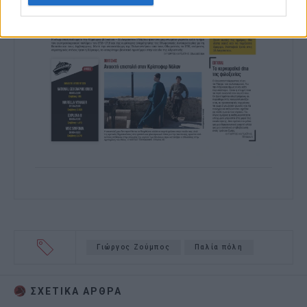
Γιώργος Ζούμπος
Παλία πόλη
ΣΧΕΤΙΚA AΡΘΡΑ