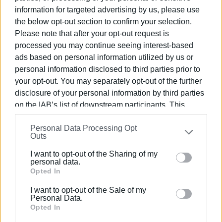
αδιάφορα στην απλή λογική «κόφτε το λαιμό σας». Με
information for targeted advertising by us, please use
κάτι τέτοια, που δεν σπανίζουν, κατέληξε η Παλιά Πόλη
the below opt-out section to confirm your selection.
όπως είναι. Όσο για το κόστος επισκευών, καλύτερα να
Please note that after your opt-out request is
μην το συζητάμε.
processed you may continue seeing interest-based
ads based on personal information utilized by us or
personal information disclosed to third parties prior to
your opt-out. You may separately opt-out of the further
disclosure of your personal information by third parties
on the IAB’s list of downstream participants. This
information may also be disclosed by us to third parties
Personal Data Processing Opt
on the
IAB’s List of Downstream Participants
that may
Outs
further disclose it to other third parties.
I want to opt-out of the Sharing of my
Please note that this website/app uses one or more
personal data.
Google services and may gather and store information
Opted In
including but not limited to your visit or usage
I want to opt-out of the Sale of my
behaviour. You may click to grant or deny consent to
Personal Data.
Google and its third-party tags to use your data for
Opted In
below specified purposes in below Google consent