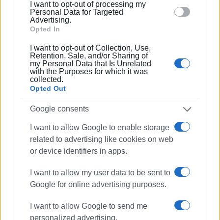
I want to opt-out of processing my
section.
Personal Data for Targeted
Advertising.
Opted In
I want to opt-out of Collection, Use,
Retention, Sale, and/or Sharing of
Συνοπτικά πάντως μπορούμε αβίαστα να πούμε ότι όλα
my Personal Data that Is Unrelated
with the Purposes for which it was
τα κακά για την Παλιά πόλη ξεκινούν από τη λογική με
collected.
την οποία κινούνται Εφορεία Αρχαιοτήτων, Γραφείο
Opted Out
Παλιάς Πόλης, Πολεοδομία κτλ, δηλαδή ότι «η Παλιά
Google consents
Πόλη δεν κατοικείται αλλά είναι σύνολο οικοδομών που
πρέπει να προσφέρονται αποκλειστικά για τουριστική
I want to allow Google to enable storage
εκμετάλλευση».
related to advertising like cookies on web
Έτσι απλά!
or device identifiers in apps.
Σ.Σ: Οι φωτογραφίες τραβήχτηκαν το απόγευμα της
I want to allow my user data to be sent to
Τετάρτης 07 Φλεβάρη 2024. Όπου νάναι θα ακούσουμε
Google for online advertising purposes.
το γνωστό "΅Εν όψει της τουριστικής περιόδου θα
κάνουμε αυτά κι εκείνα και τα άλλα και δε
I want to allow Google to send me
συμμαζεύεται".
personalized advertising.