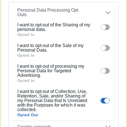
information may also be disclosed by us to third parties
Ακολουθήστε το enimerosi στο
Facebook
Personal Data Processing Opt
on the
IAB’s List of Downstream Participants
that may
Outs
further disclose it to other third parties.
I want to opt-out of the Sharing of my
Please note that this website/app uses one or more
personal data.
Συνδρομητές στο e-paper
Google services and may gather and store information
Opted In
including but not limited to your visit or usage
I want to opt-out of the Sale of my
behaviour. You may click to grant or deny consent to
Personal Data.
Google and its third-party tags to use your data for
Opted In
below specified purposes in below Google consent
I want to opt-out of processing my
section.
Personal Data for Targeted
Advertising.
Opted In
I want to opt-out of Collection, Use,
Retention, Sale, and/or Sharing of
my Personal Data that Is Unrelated
with the Purposes for which it was
collected.
Opted Out
Google consents