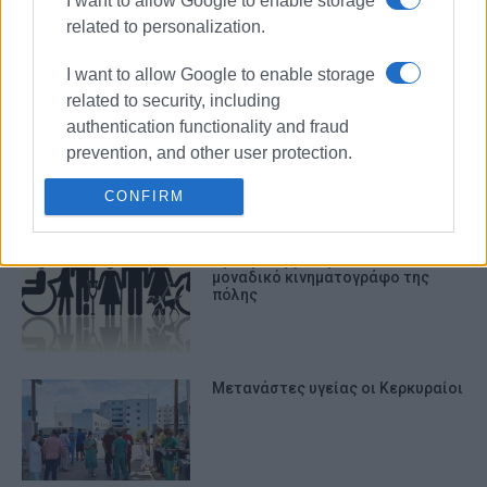
I want to allow Google to enable storage
Ιόνιο Πανεπιστήμιο: Διαμαρτυρία
των φοιτητών για το κλείσιμο
related to personalization.
των εστιών στις διακοπές
I want to allow Google to enable storage
related to security, including
authentication functionality and fraud
Υπουργικά ταξιδάκια αναψυχής
«κενά περιεχομένου»
prevention, and other user protection.
CONFIRM
Πρόσβαση για ΑμΕΑ στον
μοναδικό κινηματογράφο της
πόλης
Μετανάστες υγείας οι Κερκυραίοι