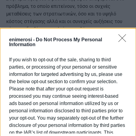
πρόβλημα, το οποίο επιτείνουν, τόσο οι συχνές
μεταθέσεις των στρατιωτικών, όσο και το υψηλό
κόστος στέγασης αλλά και οι συνεχείς αυξήσεις του
κόστους διαβίωσης, καλεί την κυβέρνηση να
τοποθετηθεί επί του ζητήματος και να προβεί στη λήψη
enimerosi -
Do Not Process My Personal
κατάλληλων μέτρων, παραθέτοντας παράλληλα
Information
συγκεκριμένες προτάσεις.
If you wish to opt-out of the sale, sharing to third
Ολόκληρο το κείμενο της ερώτησης αναρτάται στον
parties, or processing of your personal or sensitive
παρακάτω σύνδεσμο:
information for targeted advertising by us, please use
the below opt-out section to confirm your selection.
https://www.hellenicparliament.gr/UserFiles/c0d5184d-
Please note that after your opt-out request is
7550-4265-8e0b-078e1bc7375a/12441451.pdf
processed you may continue seeing interest-based
ads based on personal information utilized by us or
personal information disclosed to third parties prior to
ΦΩΤΟ ΑΡΧΕΙΟΥ
your opt-out. You may separately opt-out of the further
disclosure of your personal information by third parties
Εμφανίσεις: 72
on the IAB’s list of downstream participants. This