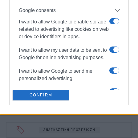
Google consents
I want to allow Google to enable storage
related to advertising like cookies on web
or device identifiers in apps.
I want to allow my user data to be sent to
Google for online advertising purposes.
I want to allow Google to send me
personalized advertising.
I want to allow Google to enable storage
CONFIRM
related to analytics like cookies on web
or device identifiers in apps.
I want to allow Google to enable storage
related to functionality of the website or
ΑΝΑΓΚΑΣΤΙΚΗ ΠΡΟΣΓΕΙΩΣΗ
app.