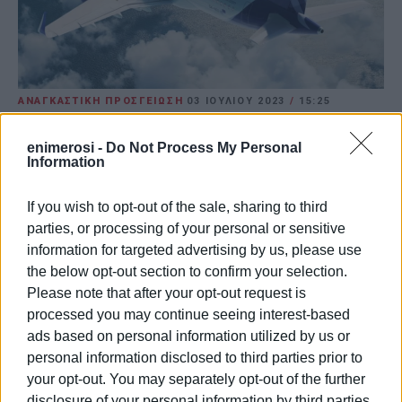
ΑΝΑΓΚΑΣΤΙΚΗ ΠΡΟΣΓΕΙΩΣΗ
03 ΙΟΥΛΊΟΥ 2023
/
15:25
Όπως ανακοινώνει η εταιρεία, όλα πήγαν καλά
enimerosi -
Do Not Process My Personal
και οι επιβάτες θα συνεχίσουν το ταξίδι τους με
Information
άλλο αεροπλάνο.
If you wish to opt-out of the sale, sharing to third
ΑΘΗΝΑ. (ΦΩΤΟ ΑΡΧΕΙΟΥ). H AEGEAN ενημερώνει ότι
parties, or processing of your personal or sensitive
στην πτήση Α3 560 από Θεσσαλονίκη για Βαρκελώνη με
information for targeted advertising by us, please use
156 επιβάτες και 6 μέλη πληρώματος υπήρξε ένδειξη
the below opt-out section to confirm your selection.
σταδιακής αποσυμπίεσης στην καμπίνα του
Please note that after your opt-out request is
αεροσκάφους. Ο κυβερνήτης, όπως προβλέπουν οι
processed you may continue seeing interest-based
διαδικασίες, ζήτησε άδεια αναγκαστικής προσγείωσης
ads based on personal information utilized by us or
στο πλησιέστερο αεροδρόμιο της Νάπολης.
personal information disclosed to third parties prior to
your opt-out. You may separately opt-out of the further
Όλοι οι επιβάτες αποβιβάστηκαν με ασφάλεια και η
disclosure of your personal information by third parties