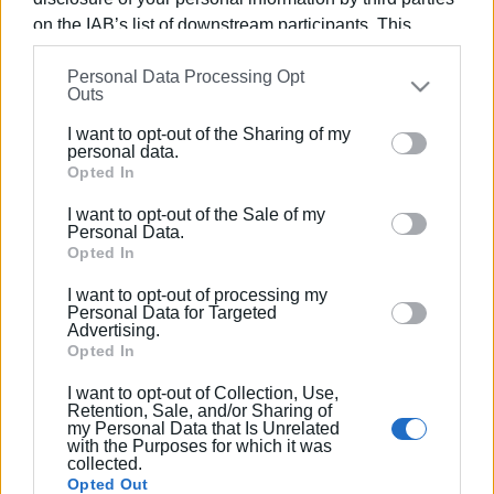
εταιρεία έχει ήδη αποστείλει άλλο αεροσκάφος,
on the IAB’s list of downstream participants. This
προκειμένου οι επιβάτες να συνεχίσουν το ταξίδι τους
information may also be disclosed by us to third parties
και να μεταβούν στον τελικό τους προορισμό.
Personal Data Processing Opt
on the
IAB’s List of Downstream Participants
that may
Outs
Εμφανίσεις: 95
further disclose it to other third parties.
I want to opt-out of the Sharing of my
Please note that this website/app uses one or more
personal data.
Ακολουθήστε το enimerosi στο
Facebook
Google services and may gather and store information
Opted In
including but not limited to your visit or usage
I want to opt-out of the Sale of my
behaviour. You may click to grant or deny consent to
Personal Data.
Συνδρομητές στο e-paper
Google and its third-party tags to use your data for
Opted In
below specified purposes in below Google consent
I want to opt-out of processing my
section.
Personal Data for Targeted
Advertising.
Opted In
I want to opt-out of Collection, Use,
Retention, Sale, and/or Sharing of
my Personal Data that Is Unrelated
with the Purposes for which it was
collected.
Opted Out