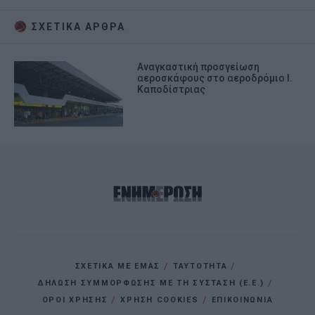
I want to allow Google to enable storage
ΣΧΕΤΙΚA AΡΘΡΑ
related to personalization.
Αναγκαστική προσγείωση
I want to allow Google to enable storage
αεροσκάφους στο αεροδρόμιο Ι.
related to security, including
Καποδίστριας
authentication functionality and fraud
prevention, and other user protection.
ΣΧΕΤΙΚΑ ΜΕ ΕΜΑΣ
ΤΑΥΤΟΤΗΤΑ
ΔΗΛΩΣΗ ΣΥΜΜΟΡΦΩΣΗΣ ΜΕ ΤΗ ΣΥΣΤΑΣΗ (Ε.Ε.)
ΌΡΟΙ ΧΡΗΣΗΣ
ΧΡΗΣΗ COOKIES
ΕΠΙΚΟΙΝΩΝΙΑ