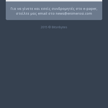
Για να γίνετε και εσείς συνδρομητές στο e-paper,
στείλτε μας email στο
news@enimerosi.com
2015 © Bitsnbytes