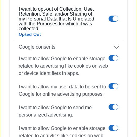
ΥΠΑ
www.dypa.gov.gr
I want to opt-out of Collection, Use,
Retention, Sale, and/or Sharing of
my Personal Data that Is Unrelated
with the Purposes for which it was
collected.
Opted Out
Εμφανίσεις: 79
Google consents
Ακολουθήστε το enimerosi στο
Facebook
I want to allow Google to enable storage
related to advertising like cookies on web
or device identifiers in apps.
Συνδρομητές στο e-paper
I want to allow my user data to be sent to
Google for online advertising purposes.
I want to allow Google to send me
personalized advertising.
I want to allow Google to enable storage
related to analytics like cookies on web