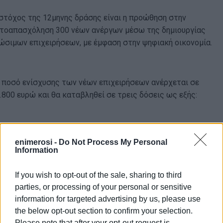
στόχος της 12μηνης δράσης είναι η προώθηση στην
τοαπασχόληση 300 νέων ανέργων μέσω της δημιουργίας
ώσιμων επιχειρήσεων, με έμφαση στην ψηφιακή οικονομία.
 ποσό ενίσχυσης των νέων επιχειρήσεων ανέρχεται σε
.800 ευρώ και θα καταβληθεί σε τρεις δόσεις ως εξής:
1η δόση 4.000 ευρώ, μετά την έναρξη δραστηριότητας
enimerosi -
Do Not Process My Personal
στη ΔΟΥ
Information
2η δόση 5.400 ευρώ, μετά τη λήξη του α’ εξαμήνου από
την έναρξη της επιχείρησης
If you wish to opt-out of the sale, sharing to third
3η δόση 5.400 ευρώ, μετά τη λήξη του β’ εξαμήνου από
parties, or processing of your personal or sensitive
την έναρξη της επιχείρησης.
information for targeted advertising by us, please use
the below opt-out section to confirm your selection.
Please note that after your opt-out request is