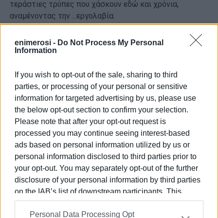
τεράστιες τρύπες που χάσκουν εδώ και χρόνια,
αναμένοντας την ...εργολαβία.
Η ευθύνη γι΄αυτήν την εικόνα δεν ανήκει βεβαίως μόνον
enimerosi -
Do Not Process My Personal
Information
στον οδηγό. Ανήκει επίσης στην Τροχαία, όπως και στο
Δήμο για την έλλειψη χώρων στάθμευσης ΙΧ και
τουριστικών οχημάτων.
If you wish to opt-out of the sale, sharing to third
parties, or processing of your personal or sensitive
Και είναι περίπου βέβαιο ότι όσες εργολαβίες και να
information for targeted advertising by us, please use
γίνουν, το πεζοδρόμιο θα καταστραφεί ξανά...
the below opt-out section to confirm your selection.
Please note that after your opt-out request is
ΧΡΙΣΤΙΝΑ ΓΚΕΡΕΚΟΥ
processed you may continue seeing interest-based
Εμφανίσεις: 159
ads based on personal information utilized by us or
personal information disclosed to third parties prior to
your opt-out. You may separately opt-out of the further
Ακολουθήστε το enimerosi στο
Facebook
disclosure of your personal information by third parties
on the IAB’s list of downstream participants. This
information may also be disclosed by us to third parties
Συνδρομητές στο e-paper
Personal Data Processing Opt
on the
IAB’s List of Downstream Participants
that may