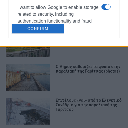
Αντιπαράθεση για το μέλλον του
I want to allow Google to enable storage
κόλπου στο Δημοτικό Συμβούλιο
related to security, including
authentication functionality and fraud
prevention, and other user protection.
CONFIRM
Σε ισχύ από σήμερα η
αντιδρόμηση της οδού Αλκιβιάδη
Δαρή στην Κέρκυρα λόγω έργων
Ο Δήμος καθαρίζει τα φύκια στην
παραλιακή της Γαρίτσας (photos)
Επιτέλους «ναι» από το Ελεγκτικό
Συνέδριο για την παραλιακή της
Γαρίτσας