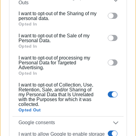
Outs
further disclose it to other third parties.
I want to opt-out of the Sharing of my
Please note that this website/app uses one or more
personal data.
Google services and may gather and store information
Opted In
including but not limited to your visit or usage
I want to opt-out of the Sale of my
behaviour. You may click to grant or deny consent to
Personal Data.
Google and its third-party tags to use your data for
Opted In
below specified purposes in below Google consent
I want to opt-out of processing my
section.
Personal Data for Targeted
Advertising.
Opted In
I want to opt-out of Collection, Use,
Retention, Sale, and/or Sharing of
my Personal Data that Is Unrelated
with the Purposes for which it was
collected.
Opted Out
Google consents
I want to allow Google to enable storage