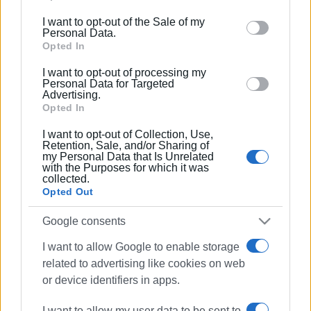
καλλιτεχνική δημιουργία του νησιού.
including but not limited to your visit or usage
I want to opt-out of the Sale of my
behaviour. You may click to grant or deny consent to
Personal Data.
Η Corfu Beer εύχεται σε όλους καλή Ανάσταση & καλό
Google and its third-party tags to use your data for
Opted In
Πάσχα με υγεία !
below specified purposes in below Google consent
Εμφανίσεις: 104
I want to opt-out of processing my
section.
Personal Data for Targeted
Advertising.
Opted In
Ακολουθήστε το enimerosi στο
Facebook
I want to opt-out of Collection, Use,
Retention, Sale, and/or Sharing of
my Personal Data that Is Unrelated
Συνδρομητές στο e-paper
with the Purposes for which it was
collected.
Opted Out
Google consents
I want to allow Google to enable storage
related to advertising like cookies on web
or device identifiers in apps.
I want to allow my user data to be sent to