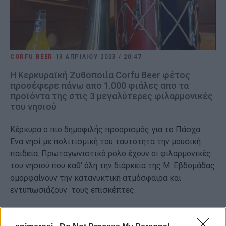
CORFU BEER
13 ΑΠΡΙΛΊΟΥ 2023
/
20:47
Η Κερκυραϊκή Ζυθοποιία Corfu Beer φέτος
προσέφερε πάνω απο 1.000 φιάλες απο τα
προϊόντα της στις 3 μεγαλύτερες φιλαρμονικές
του νησιού
Κέρκυρα ο πιο δημοφιλής προορισμός για το Πάσχα.
Ένα νησί με πολιτισμική του ταυτότητα την μουσική
παιδεία. Πρωταγωνιστικό ρόλο έχουν οι φιλαρμονικές
του νησιού που καθ' όλη την διάρκεια της Μ. Εβδομάδας
ομορφαίνουν την κατανυκτική ατμόσφαιρα και
εντυπωσιάζουν τους επισκέπτες.
Οι επιχειρήσεις της Κέρκυρας στηρίζουν και