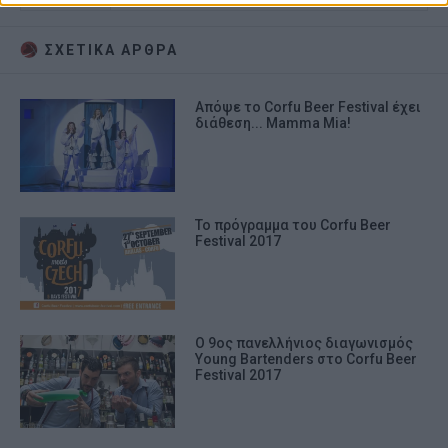
prevention, and other user protection.
ΣΧΕΤΙΚA AΡΘΡΑ
Απόψε το Corfu Beer Festival έχει
διάθεση... Mamma Mia!
Το πρόγραμμα του Corfu Beer
Festival 2017
Ο 9ος πανελλήνιος διαγωνισμός
Young Bartenders στο Corfu Beer
Festival 2017