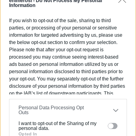
αναγνωρίζουν την προσφορά τους στον πολιτισμό του
enimerosi -
Do Not Process My Personal
Information
νησιού, παράδειγμα η Κερκυραϊκή Ζυθοποιία Corfu Beer
φέτος προσέφερε πάνω απο 1.000 φιάλες απο τα
If you wish to opt-out of the sale, sharing to third
προϊόντα της στις 3 μεγαλύτερες φιλαρμονικές του
parties, or processing of your personal or sensitive
νησιού Παλαιά, Καποδίστρια και Μάντζαρος.
information for targeted advertising by us, please use
the below opt-out section to confirm your selection.
Αρκετές επιχειρήσεις στηρίζουν και ευχόμαστε πολλές
Please note that after your opt-out request is
παραπάνω στο μέλλον. Καλό Πάσχα!
processed you may continue seeing interest-based
ads based on personal information utilized by us or
personal information disclosed to third parties prior to
your opt-out. You may separately opt-out of the further
disclosure of your personal information by third parties
on the IAB’s list of downstream participants. This
information may also be disclosed by us to third parties
Άλλωστε οι Φιλαρμονικές της Κέρκυρας αποτελούν
Personal Data Processing Opt
on the
IAB’s List of Downstream Participants
that may
αναπόσπαστο στοιχείο των ημερών του Πάσχα στο
Outs
further disclose it to other third parties.
νησί αφού συνδέονται άρρηκτα με την πολιτιστική
I want to opt-out of the Sharing of my
κληρονομιά της Κέρκυρας, καθώς για αιώνες
Please note that this website/app uses one or more
personal data.
διαμορφώνουν την μουσική παιδεία και την
Google services and may gather and store information
Opted In