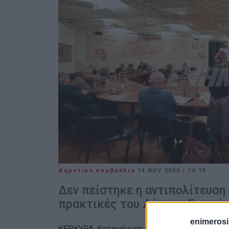
Δημοτικό συμβούλιο
14 NOV 2022
/
14:10
Δεν πείστηκε η αντιπολίτευση 
πρακτικές του Δήμου - Ερωτήμ
enimerosi
ΚΕΡΚΥΡΑ. Καταψήφισε η πλειοψηφία του δημο