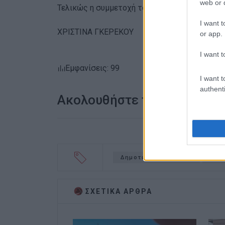
web or d
Τελικώς η συμμετοχή του Δήμου δεν εγκρίθηκ
I want t
ΧΡΙΣΤΙΝΑ ΓΚΕΡΕΚΟΥ
or app.
I want t
Εμφανίσεις: 99
I want t
authenti
Ακολουθήστε το enimerosi
Δημοτικό συμβούλιο
Atti
ΣΧΕΤΙΚA AΡΘΡΑ