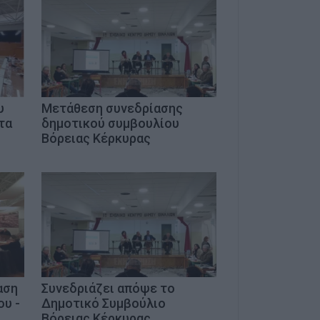
υ
Μετάθεση συνεδρίασης
τα
δημοτικού συμβουλίου
Βόρειας Κέρκυρας
αση
Συνεδριάζει απόψε το
ου -
Δημοτικό Συμβούλιο
Βόρειας Κέρκυρας