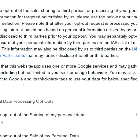
κυρας στην Attica Green EXPO για την
to opt-out of the sale, sharing to third parties, or processing of your per
που θα πραγματοποιηθεί στις 24-27 Μαΐου.
formation for targeted advertising by us, please use the below opt-out s
r selection. Please note that after your opt-out request is processed y
ς στη συνεδρίαση της Παρασκευής η Δήμαρχος
eing interest-based ads based on personal information utilized by us or
disclosed to third parties prior to your opt-out. You may separately opt-
ή του Δήμου στην Έκθεση προκειμένου να προβάλει
losure of your personal information by third parties on the IAB’s list of
περιβαλλοντική του συνείδηση.
. This information may also be disclosed by us to third parties on the
IA
Participants
that may further disclose it to other third parties.
με έμπρακτους τρόπους αποδεικνύουν καθημερινά
η μέσα από πρωτοβουλίες που συμβάλλουν
 that this website/app uses one or more Google services and may gath
including but not limited to your visit or usage behaviour. You may click 
ονομίας στην Ελλάδα.
 to Google and its third-party tags to use your data for below specifi
ogle consent section.
l Data Processing Opt Outs
άταξης "Κέρκυρα να ζεις" Γιάννη Τριανταφυλλούδη
ρόπη Υδραίου απάντησε ότι θα είναι περι τις 3.000
o opt-out of the Sharing of my personal data.
ηση. Ζήτησε πάντως την έγκριση του δημοτικού
In
ετοχής ώστε ο Δήμος να κάνει κράτηση χώρου για
o opt-out of the Sale of my Personal Data.