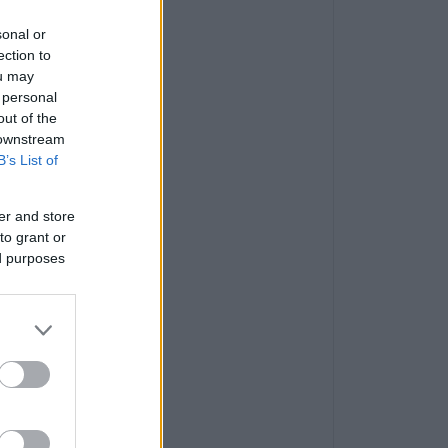
sonal or
ection to
ou may
 personal
out of the
 downstream
B’s List of
er and store
to grant or
ed purposes