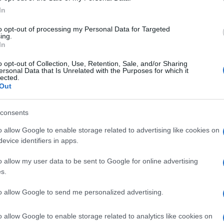
In
ν ότι στην αρχική εισήγηση, αναγραφόταν κόστος
ώστας Γρηγοριάδης της "Εκκίνησης", ενώ σε ορθή
to opt-out of processing my Personal Data for Targeted
ing.
ία αναφορά σε ποσό.
In
o opt-out of Collection, Use, Retention, Sale, and/or Sharing
ersonal Data that Is Unrelated with the Purposes for which it
lected.
Out
παρατάξεις της αντιπολίτευσης που ήταν
 περιβαλλοντικών πρακτικών του Δήμου τη στιγμή
μόλις στο 5%.
consents
o allow Google to enable storage related to advertising like cookies on
αι η αντιδήμαρχος Ευρωπαϊκών Προγραμμάτων
evice identifiers in apps.
εύσεις για τις δράσεις της Aegean Rebreath για
ρωτοβουλία της ενεργειακής αυτονομίας των
o allow my user data to be sent to Google for online advertising
νίους ανακύκλωσης, στην τοποθέτηση κάδων για
s.
Αναφέρθηκε επίσης η τοποθέτηση στις δημοτικές
to allow Google to send me personalized advertising.
συσκευές, μπαταρίες, φάρμακα, τόνερ,
o allow Google to enable storage related to analytics like cookies on