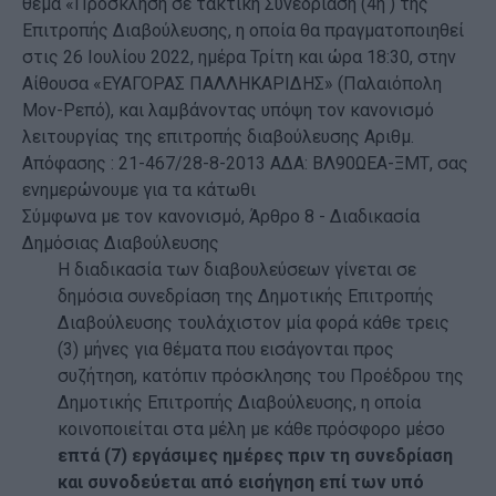
θέμα «Πρόσκληση σε τακτική Συνεδρίαση (4η ) της
Επιτροπής Διαβούλευσης, η οποία θα πραγματοποιηθεί
στις 26 Ιουλίου 2022, ημέρα Τρίτη και ώρα 18:30, στην
Αίθουσα «ΕΥΑΓΟΡΑΣ ΠΑΛΛΗΚΑΡΙΔΗΣ» (Παλαιόπολη
Μον-Ρεπό), και λαμβάνοντας υπόψη τον κανονισμό
λειτουργίας της επιτροπής διαβούλευσης Αριθμ.
Απόφασης : 21-467/28-8-2013 ΑΔΑ: ΒΛ90ΩΕΑ-ΞΜΤ, σας
ενημερώνουμε για τα κάτωθι
Σύμφωνα με τον κανονισμό, Άρθρο 8 - Διαδικασία
Δημόσιας Διαβούλευσης
Η διαδικασία των διαβουλεύσεων γίνεται σε
δημόσια συνεδρίαση της Δημοτικής Επιτροπής
Διαβούλευσης τουλάχιστον μία φορά κάθε τρεις
(3) μήνες για θέματα που εισάγονται προς
συζήτηση, κατόπιν πρόσκλησης του Προέδρου της
Δημοτικής Επιτροπής Διαβούλευσης, η οποία
κοινοποιείται στα μέλη με κάθε πρόσφορο μέσο
επτά (7) εργάσιμες ημέρες πριν τη συνεδρίαση
και συνοδεύεται από εισήγηση επί των υπό