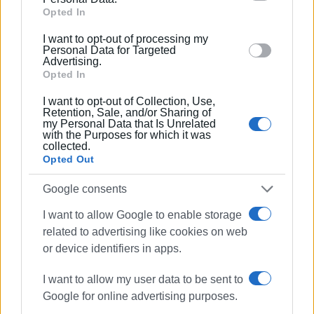
Google and its third-party tags to use your data for
Opted In
ουσία της διαβούλευσης.
below specified purposes in below Google consent
I want to opt-out of processing my
section.
Για τους παραπάνω λόγους και με δεδομένο ότι:
Personal Data for Targeted
Advertising.
- η πρόσκληση είναι άκυρη οπότε η συνεδρίαση δεν
Opted In
δύναται να παράξει έννομο αποτέλεσμα, οι εισηγήσεις
είναι πρόχειρες, ελλείπεις και κακογραμμένες,
I want to opt-out of Collection, Use,
ου
Retention, Sale, and/or Sharing of
απουσιάζει η εισήγηση του 3
θέματος, βρισκόμαστε
my Personal Data that Is Unrelated
στην καρδιά του καλοκαιριού όπου ο χρόνος της
with the Purposes for which it was
collected.
πλειονότητας των μελών της επιτροπής είναι
Opted Out
περιορισμένος (σχετικά υπενθυμίζουμε τις επιστολές
φορέων μελών σχετικά με την πρώτη συνεδρίαση
Google consents
πέρσι τον Αύγουστο και την ορθή αναβολή που δώσατε
τότε).
I want to allow Google to enable storage
related to advertising like cookies on web
Ζητάμε
την ακύρωση της παρατύπως ορισθείσας
or device identifiers in apps.
συνεδρίασης μέχρι να αποσταλούν ορθές και πλήρης
I want to allow my user data to be sent to
εισηγήσεις ή ορθή ως προς τα θέματα πρόσκληση ώστε
Google for online advertising purposes.
να συγκληθεί η επιτροπή σύμφωνα με τον κανονισμό