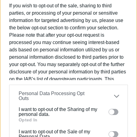
δραστηριοποιούμενα καταστήματα υγειονομικού
If you wish to opt-out of the sale, sharing to third
ενδιαφέροντος, εντός των ορίων της Παλαιάς Πόλης
parties, or processing of your personal or sensitive
της Κέρκυρας και την έκδοση νέας απόφασης
information for targeted advertising by us, please use
παράτασης ωραρίου μουσικής ή μουσικών οργάνων
the below opt-out section to confirm your selection.
στην εδαφική περιφέρεια του Δήμου», η εισήγηση που
Please note that after your opt-out request is
στείλατε αναφέρεται σε νέα επικαιροποιημένη
processed you may continue seeing interest-based
απόφαση παράτασης ωραρίου σε ολόκληρο το Δήμο και
ads based on personal information utilized by us or
όχι σε τροποποίηση του άρθρου 26 του υπάρχοντος
personal information disclosed to third parties prior to
κανονισμού (5-109/02-4-2012) αφού αυτός σύμφωνα με
your opt-out. You may separately opt-out of the further
την εισήγηση καταργείται.
disclosure of your personal information by third parties
on the IAB’s list of downstream participants. This
Στην ουσία καλούμαστε να συζητήσουμε ένα νέο
information may also be disclosed by us to third parties
προχειρογραμμένο κανονισμό χρήσης μουσικής από
Personal Data Processing Opt
on the
IAB’s List of Downstream Participants
that may
Outs
καταστήματα ο οποίος θα είναι μιάμιση σελίδα.
further disclose it to other third parties.
I want to opt-out of the Sharing of my
Please note that this website/app uses one or more
Επίσης επι του δευτέρου θέματος «Σταθμοί φόρτισης
personal data.
Google services and may gather and store information
Opted In
ηλεκτρικών αυτοκινήτων», η εισήγηση που λάβαμε είναι
including but not limited to your visit or usage
αφενός δυσανάγνωστη, αφετέρου απουσιάζει όλο το
I want to opt-out of the Sale of my
behaviour. You may click to grant or deny consent to
συνοδευτικό ηλεκτρονικό υλικό το οποίο είναι και η
Personal Data.