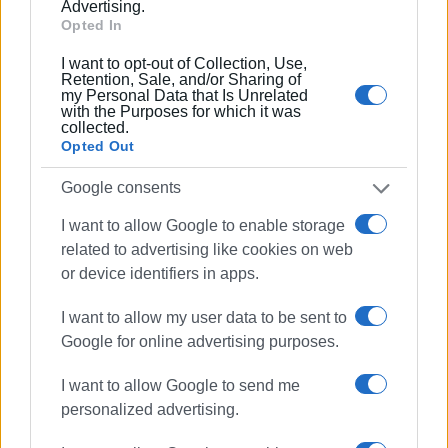
και να παραμείνουν στα σπίτια τους στη παλιά πόλη.
Advertising.
Opted In
Υπενθυμίζουμε ότι πέρυσι που για λόγους περιορισμού
I want to opt-out of Collection, Use,
του συγχρωτισμού εφαρμόστηκε πιστά το όριο αυτό
Retention, Sale, and/or Sharing of
my Personal Data that Is Unrelated
της 11ης νυχτερινής, δεν παρουσιάστηκε κανένα
with the Purposes for which it was
πρόβλημα στη προσέλευση πελατών στα καταστήματα,
collected.
η οποία ήταν σε ψηλά επίπεδα.
Opted Out
Google consents
Είμαστε στη διάθεση σας όπως πάντα για κάθε
επεξήγηση και διευκρίνηση.
I want to allow Google to enable storage
related to advertising like cookies on web
Με εκτίμηση για το ΔΣ του Συλλόγου Μονίμων
or device identifiers in apps.
Κατοίκων Παλιάς Πόλης Κέρκυρας.
I want to allow my user data to be sent to
Ν. Ολύμπιος
Google for online advertising purposes.
Πρόεδρος ΔΣ
Εμφανίσεις: 67
I want to allow Google to send me
personalized advertising.
Ακολουθήστε το enimerosi στο
Facebook