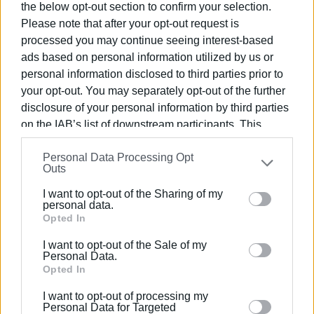
the below opt-out section to confirm your selection.
τις ενέργειες του ΑΔΚ κ. Σ. Σκολαρίκη για την τήρηση
Please note that after your opt-out request is
του νόμου που έχει σαν όριο λήξης της μουσικής την
processed you may continue seeing interest-based
11:00μμ.
ads based on personal information utilized by us or
personal information disclosed to third parties prior to
Ζητάμε εντός της παλαιάς πόλης να μην δοθεί καμία
your opt-out. You may separately opt-out of the further
παράταση ωραρίου μουσικών οργάνων.
disclosure of your personal information by third parties
on the IAB’s list of downstream participants. This
Να επανεξεταστούν όλες οι άδειες λειτουργίας Κ.Υ.Ε
information may also be disclosed by us to third parties
ως προς το δικαίωμα χρήσης μουσικών οργάνων ακόμα
Personal Data Processing Opt
on the
IAB’s List of Downstream Participants
that may
και εκτός ωρών κοινής ησυχίας καθώς κοινή
Outs
further disclose it to other third parties.
πεποίθηση είναι ότι πλήθος επιχειρήσεων λειτουργούν
I want to opt-out of the Sharing of my
καθ’ υπέρβαση της άδειάς τους δημιουργώντας αθέμιτο
Please note that this website/app uses one or more
personal data.
ανταγωνισμό.
Google services and may gather and store information
Opted In
including but not limited to your visit or usage
I want to opt-out of the Sale of my
Όλοι οι κάτοικοι αναμένουν από εσάς την στήριξη των
behaviour. You may click to grant or deny consent to
Personal Data.
οργάνων της δημόσιας διοίκησης και των ενεργειών
Google and its third-party tags to use your data for
Opted In
τους προς αυτή την κατεύθυνση, που επιτέλους μετά
below specified purposes in below Google consent
I want to opt-out of processing my
από χρόνια θα επιτρέψει στους κατοίκους να ΖΗΣΟΥΝ
section.
Personal Data for Targeted