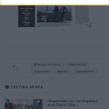
Μόνιμοι κάτοικοι
παλιά πόλη
παράταση
ωράριο
ηχορύπανση
ΣΧΕΤΙΚA AΡΘΡΑ
«Καμπανάκι» για την ασφάλεια
στην Παλιά Πόλη