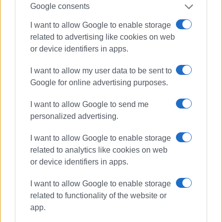
Email:
info@conferre.gr
, τηλ: 2651068610
Google consents
Για περισσότερες πληροφορίες οι ενδιαφερόμενοι
I want to allow Google to enable storage
μπορούν να επισκεφτούν την ιστοσελίδα ifne2022.gr
related to advertising like cookies on web
or device identifiers in apps.
Εμφανίσεις: 137
I want to allow my user data to be sent to
Google for online advertising purposes.
I want to allow Google to send me
personalized advertising.
I want to allow Google to enable storage
related to analytics like cookies on web
ΕΛΕΝΗ ΚΟΡΩΝΑΚΗ
or device identifiers in apps.
Εργάζεται στις Εκδόσεις Ενημέρωση από το
I want to allow Google to enable storage
1990 σε θέσεις υψηλής ευθύνης. Ειδικεύεται στις
related to functionality of the website or
δημόσιες σχέσεις, το ελεύθερο και το
app.
καλλιτεχνικό ρεπορτάζ.