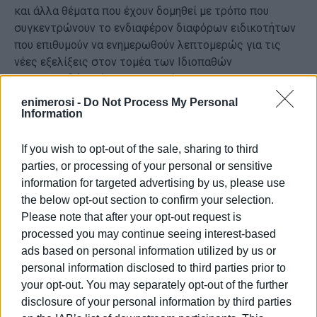
και άλλα θέματα που έχουν δομηθεί με τρόπο που
συγκεντρώνουν το ενδιαφέρον διαφόρων ειδικοτήτων
που επιθυμούν να ενημερωθούν λεπτομερώς για τις
νέες εξελίξεις στον τομέα των Ιδιοπαθών
Φλεγμονωδών Νόσων του Εντέρου.
enimerosi -
Do Not Process My Personal
Η Τελετή Έναρξης του Συνεδρίου θα πραγματοποιηθεί
Information
την Πέμπτη, 2 Ιουνίου 2022 και ώρα 19.45με
προσκεκλημένο ομιλητή τον Καθηγητή & Επιστημονικό
If you wish to opt-out of the sale, sharing to third
Διευθυντή του Severo Ochoa –IS Global Ινστιτούτο
parties, or processing of your personal or sensitive
Παγκόσμιας Υγείας της Βαρκελώνης (ISGlobal), Μανώλη
information for targeted advertising by us, please use
Κογεβίνα.
the below opt-out section to confirm your selection.
«Η επίδραση του περιβάλλοντος και της κλιματικής
Please note that after your opt-out request is
αλλαγής στα λοιμώδη και χρόνια νοσήματα»
processed you may continue seeing interest-based
ads based on personal information utilized by us or
Η συμμετοχή των μελών του Ιατρικού Συλλόγου
personal information disclosed to third parties prior to
Κέρκυρας στις εργασίες θα είναι δωρεάν και θα γίνεται
your opt-out. You may separately opt-out of the further
δεκτή στη γραμματεία του συνεδρίου καθ όλη τη
disclosure of your personal information by third parties
διάρκεια διεξαγωγής του.