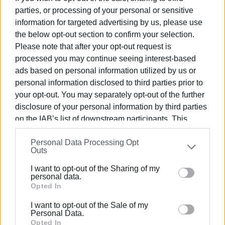
Εμφανίσεις: 1572
parties, or processing of your personal or sensitive
information for targeted advertising by us, please use
the below opt-out section to confirm your selection.
Please note that after your opt-out request is
processed you may continue seeing interest-based
ads based on personal information utilized by us or
personal information disclosed to third parties prior to
your opt-out. You may separately opt-out of the further
disclosure of your personal information by third parties
ΣΠΥΡΟΣ ΠΙΚΟΥΛΑΣ
on the IAB’s list of downstream participants. This
Πτυχιούχος Οικονομικών του Πανεπιστημίου
information may also be disclosed by us to third parties
Πειραιά. Συνεργάστηκε στο ξεκίνημα με την
Personal Data Processing Opt
on the
IAB’s List of Downstream Participants
that may
Outs
«Αθλητική Πορεία της Κέρκυρας», ενώ από τις
further disclose it to other third parties.
αρχές του ΄92 και για 25 χρόνια στο «Κερκυραϊκό
I want to opt-out of the Sharing of my
Please note that this website/app uses one or more
personal data.
Βήμα». Από το 1994 εκδότης - διευθυντής στα
Google services and may gather and store information
Opted In
«Κερκυραϊκά Σπορ» και από το 2000 και για 15
including but not limited to your visit or usage
χρόνια στο «ΦΩΣ των ΣΠΟΡ». Από το 2015
I want to opt-out of the Sale of my
behaviour. You may click to grant or deny consent to
εργάζεται στην «ΕΝΗΜΕΡΩΣΗ», ενώ
Personal Data.
Google and its third-party tags to use your data for
Opted In