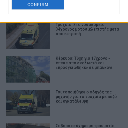
CONFIRM
ΣΧΕΤΙΚA AΡΘΡΑ
Τροχαίο: Στο νοσοκομείο
34χρονος μοτοσικλετιστής μετά
από εκτροπή
Κέρκυρα: Τύχη για 17χρονο -
έπεσε από σκαλωσιά και
«προσγειώθηκε» σε μπαλκόνι
Ταυτοποιήθηκε ο οδηγός της
μηχανής για το τροχαίο με πεζό
και εγκατάλειψη
Σοβαρό ατύχημα με τραυματία