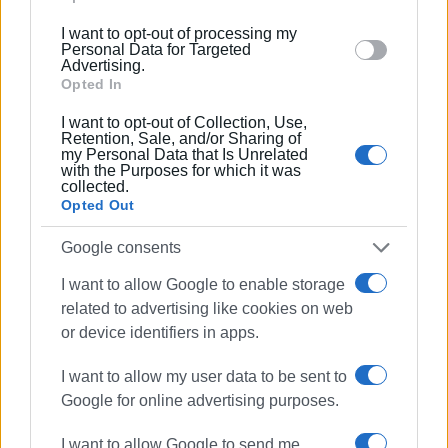
συνεργάστηκε με την τηλεόραση του Corfu
below specified purposes in below Google consent
Channel (στα πρώτα χρόνια λειτουργίας του) και
I want to opt-out of processing my
section.
Start TV, συνολικά 15 χρόνια.
Personal Data for Targeted
Advertising.
Opted In
Ακολουθήστε το enimerosi στο
Facebook
I want to opt-out of Collection, Use,
Retention, Sale, and/or Sharing of
my Personal Data that Is Unrelated
with the Purposes for which it was
Συνδρομητές στο e-paper
collected.
Opted Out
Google consents
I want to allow Google to enable storage
related to advertising like cookies on web
or device identifiers in apps.
I want to allow my user data to be sent to
Google for online advertising purposes.
I want to allow Google to send me