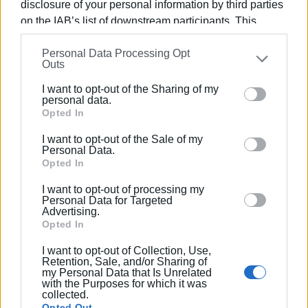
disclosure of your personal information by third parties
καλλιτεχνικό ρεπορτάζ.
on the IAB’s list of downstream participants. This
information may also be disclosed by us to third parties
Personal Data Processing Opt
on the
IAB’s List of Downstream Participants
that may
Outs
further disclose it to other third parties.
Ακολουθήστε το enimerosi στο
Facebook
I want to opt-out of the Sharing of my
Please note that this website/app uses one or more
personal data.
Google services and may gather and store information
Opted In
Συνδρομητές στο e-paper
including but not limited to your visit or usage
I want to opt-out of the Sale of my
behaviour. You may click to grant or deny consent to
Personal Data.
Google and its third-party tags to use your data for
Opted In
below specified purposes in below Google consent
I want to opt-out of processing my
section.
Personal Data for Targeted
Advertising.
Opted In
I want to opt-out of Collection, Use,
Retention, Sale, and/or Sharing of
my Personal Data that Is Unrelated
with the Purposes for which it was
collected.
Opted Out