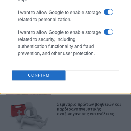
I want to allow Google to enable storage
ΣΧΕΤΙΚA AΡΘΡΑ
related to personalization.
I want to allow Google to enable storage
Σεμινάριο πρώτων βοηθειών από
related to security, including
το ΕΚΑΒ για τους εργαζόμενους
του ΦΟΔΣΑ και του ΚΔΑΥ
authentication functionality and fraud
prevention, and other user protection.
Πολιτιστική χορευτική συνάντηση
στην Κασσιόπη - ένα ταξίδι στην
CONFIRM
παράδοση
Σεμινάριο πρώτων βοηθειών και
καρδιοαναπνευστικής
αναζωογόνησης για ενήλικες