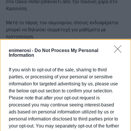
στο Oasis Hotel (απέναντι από την παιδική χαρά στο
Κασσιόπη.
Μετά το πέρας του σεμιναρίου, όποιος ενδιαφέρεται
μπορεί να δηλώσει συμμετοχή για μαθήματα με
πιστοποίηση.
Εμφανίσεις: 115
enimerosi -
Do Not Process My Personal
Information
If you wish to opt-out of the sale, sharing to third
parties, or processing of your personal or sensitive
information for targeted advertising by us, please use
the below opt-out section to confirm your selection.
Please note that after your opt-out request is
processed you may continue seeing interest-based
ΕΛΕΝΗ ΚΟΡΩΝΑΚΗ
ads based on personal information utilized by us or
Εργάζεται στις Εκδόσεις Ενημέρωση από το
personal information disclosed to third parties prior to
1990 σε θέσεις υψηλής ευθύνης. Ειδικεύεται στις
your opt-out. You may separately opt-out of the further
δημόσιες σχέσεις, το ελεύθερο και το