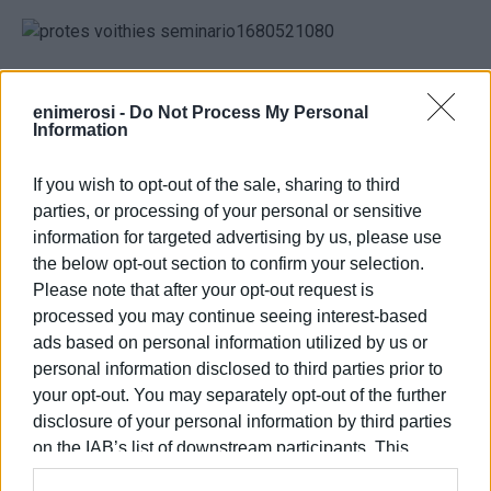
enimerosi -
Do Not Process My Personal
Information
Ο Ιατρικός Σύλλογος Κέρκυρας, ο οποίος ανέλαβε το
οικονομικό κόστος των προγραμμάτων,
If you wish to opt-out of the sale, sharing to third
ανταποκρινόμενος στο θεσμικό του ρόλο, σκοπεύει να
parties, or processing of your personal or sensitive
επαναλάβει παρόμοιες δράσεις και στο άμεσο μέλλον,
information for targeted advertising by us, please use
μεριμνώντας πάντα για την αρτιότερη επιστημονική
the below opt-out section to confirm your selection.
κατάρτιση των μελών του, με στόχο τη συνεχιζόμενη
Please note that after your opt-out request is
ιατρική εκπαίδευση και την προάσπιση της δημόσιας
processed you may continue seeing interest-based
υγείας.
ads based on personal information utilized by us or
personal information disclosed to third parties prior to
Εμφανίσεις: 77
your opt-out. You may separately opt-out of the further
disclosure of your personal information by third parties
Ακολουθήστε το enimerosi στο
Facebook
on the IAB’s list of downstream participants. This
information may also be disclosed by us to third parties