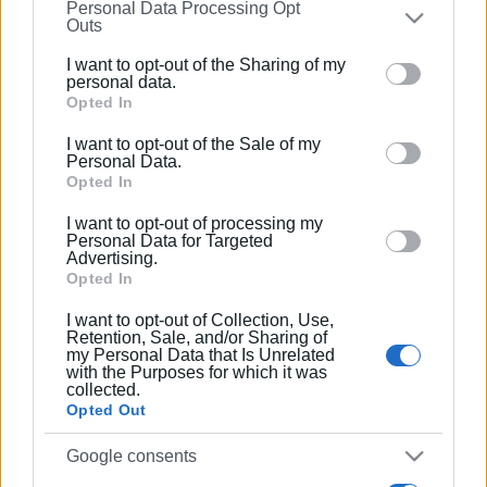
Personal Data Processing Opt
on the
IAB’s List of Downstream Participants
that may
Outs
Συνδρομητές στο e-paper
further disclose it to other third parties.
I want to opt-out of the Sharing of my
Please note that this website/app uses one or more
personal data.
Google services and may gather and store information
Opted In
including but not limited to your visit or usage
I want to opt-out of the Sale of my
behaviour. You may click to grant or deny consent to
Personal Data.
Google and its third-party tags to use your data for
Opted In
below specified purposes in below Google consent
I want to opt-out of processing my
section.
Personal Data for Targeted
Advertising.
Opted In
I want to opt-out of Collection, Use,
Retention, Sale, and/or Sharing of
my Personal Data that Is Unrelated
with the Purposes for which it was
collected.
Opted Out
Google consents