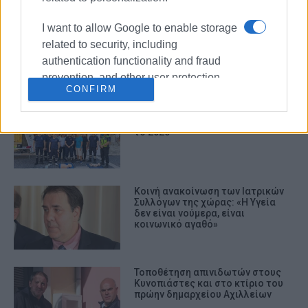
I want to allow Google to enable storage
Ιατρικός Σύλλογος Κέρκυρας: Τα
αποτελέσματα των Αρχαιρεσιών
related to security, including
της 7ης Ιουνίου 2026
authentication functionality and fraud
prevention, and other user protection.
CONFIRM
ΕΚΑΒ Κέρκυρας: 500 πολίτες
εκπαιδευμένοι στη διάσωση ζωής
το 2025
Κοινή ανακοίνωση των Ιατρικών
Συλλόγων της χώρας: «Η Υγεία
δεν είναι νούμερα, είναι
κοινωνικό αγαθό»
Τοποθέτηση απινιδωτών στους
Κυνοπιάστες και στο κτίριο του
πρώην δημαρχείου Αχιλλείων