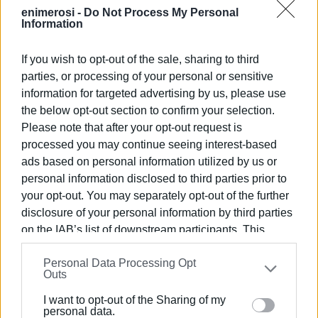
enimerosi -
Do Not Process My Personal
υλικοτεχνικής υποδομής που θα βοηθήσει τον
Information
εκσυγχρονισμό και γενικότερα τη λειτουργία και το
πολιτιστικό έργο το οποίο επιτελούν. Για το τελευταίο,
If you wish to opt-out of the sale, sharing to third
απαιτούνται περαιτέρω ενέργειες και συνεννοήσεις οι
parties, or processing of your personal or sensitive
οποίες θα γίνουν το επόμενο χρονικό διάστημα.
information for targeted advertising by us, please use
the below opt-out section to confirm your selection.
Please note that after your opt-out request is
Στη συνάντηση την οποία είχε η Δήμαρχος Κεντρικής
processed you may continue seeing interest-based
Κέρκυρας με τον
Γενικό Γραμματέα του Υπουργείου
ads based on personal information utilized by us or
Εσωτερικών Μιχάλη Σταυριανουδάκη
τέθηκαν
personal information disclosed to third parties prior to
ζητήματα οικονομικής και λειτουργικής φύσεως.
your opt-out. You may separately opt-out of the further
Ειδικότερα, η κ. Υδραίου ως Δήμαρχος, Πρόεδρος της
disclosure of your personal information by third parties
ΔΕΥΑΚ και ως μέλος του Δ.Σ. της ΚΕΔΕ έθεσε μετ'
on the IAB’s list of downstream participants. This
επιτάσεως το ζήτημα του αυξανόμενου ενεργειακού
information may also be disclosed by us to third parties
κόστους λόγω των ανατιμήσεων.
Personal Data Processing Opt
on the
IAB’s List of Downstream Participants
that may
Outs
further disclose it to other third parties.
Από την πλευρά του
Γενικού Γραμματέα επισημάνθηκε
I want to opt-out of the Sharing of my
ότι ήδη έχει συσταθεί επιτροπή από τα Υπουργεία
Please note that this website/app uses one or more
personal data.