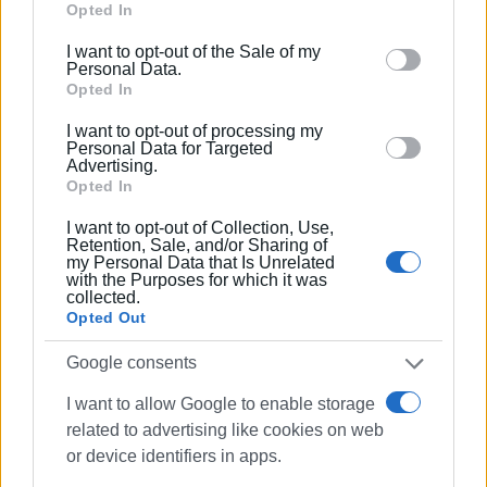
Οικονομικών και Εσωτερικών η οποία ασχολείται με
Google services and may gather and store information
Opted In
την αναζήτηση χρηματοδοτικών εργαλείων
including but not limited to your visit or usage
I want to opt-out of the Sale of my
οικονομικής ενίσχυσης των Δήμων για την
behaviour. You may click to grant or deny consent to
Personal Data.
αντιμετώπιση του συγκεκριμένου προβλήματος.
Google and its third-party tags to use your data for
Opted In
below specified purposes in below Google consent
I want to opt-out of processing my
Τέλος, η Δήμαρχος έθεσε το ζήτημα της έλλειψης
section.
Personal Data for Targeted
προσωπικού στους τομείς κυρίως των οικονομικών
Advertising.
Opted In
και τεχνικών υπηρεσιών.
Εμφανίσεις: 101
I want to opt-out of Collection, Use,
Retention, Sale, and/or Sharing of
my Personal Data that Is Unrelated
with the Purposes for which it was
Ακολουθήστε το enimerosi στο
Facebook
collected.
Opted Out
Συνδρομητές στο e-paper
Google consents
I want to allow Google to enable storage
related to advertising like cookies on web
or device identifiers in apps.