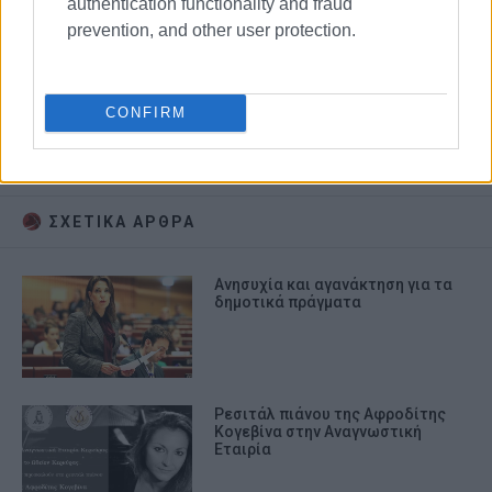
authentication functionality and fraud
prevention, and other user protection.
Ανουντσιάτα
Μερόπη Υδραίου
CONFIRM
Υπουργείο Εσωτερικών
Υπουργείο Πολιτισμού
ΣΧΕΤΙΚA AΡΘΡΑ
Ανησυχία και αγανάκτηση για τα
δημοτικά πράγματα
Ρεσιτάλ πιάνου της Αφροδίτης
Κογεβίνα στην Αναγνωστική
Εταιρία