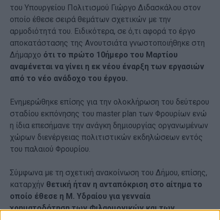
του Υπουργείου Πολιτισμού Γιώργο Διδασκάλου στον
οποίο έθεσε σειρά θεμάτων σχετικών με την
αρμοδιότητά του. Ειδικότερα, σε ό,τι αφορά το έργο
αποκατάστασης της Ανουτσιάτα γνωστοποιήθηκε στη
Δήμαρχο
ότι το πρώτο 10ήμερο του Μαρτίου
αναμένεται να γίνει η εκ νέου έναρξη των εργασιών
από το νέο ανάδοχο του έργου.
Ενημερώθηκε επίσης για την ολοκλήρωση του δεύτερου
σταδίου εκπόνησης του master plan των Φρουρίων ενώ
η ίδια επεσήμανε την ανάγκη δημιουργίας οργανωμένων
χώρων διενέργειας πολιτιστικών εκδηλώσεων εντός
του παλαιού Φρουρίου.
Σύμφωνα με τη σχετική ανακοίνωση του Δήμου, επίσης,
καταρχήν
θετική ήταν η ανταπόκριση στο αίτημα το
οποίο έθεσε η Μ. Υδραίου για γενναία
χρηματοδότηση των Φιλαρμονικών και των
Πολιτιστικών Σωματείων του Δήμου
σε επίπεδο