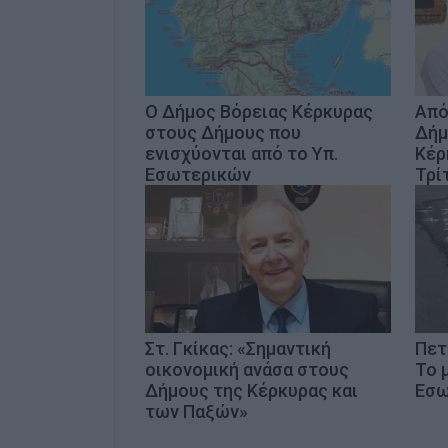
Ο Δήμος Βόρειας Κέρκυρας
Από
στους Δήμους που
Δήμ
ενισχύονται από το Υπ.
Κέρ
Εσωτερικών
Τρί
Στ. Γκίκας: «Σημαντική
Πετ
οικονομική ανάσα στους
Το 
Δήμους της Κέρκυρας και
Εσω
των Παξών»