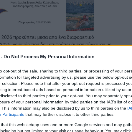
 2026 προκύπτει μέσα από ένα διαφορετικό
2025, γεγονός που δεν επιτρέπει άμεση σύγκριση με
τα επιμέρους προβλήματα. Το 2025 το Υπουργείο
 -
Do Not Process My Personal Information
 μια πανελλαδική αξιολόγηση βασισμένη κυρίως σε
ική κατάταξη δήμων και ανέδειξε τους
to opt-out of the sale, sharing to third parties, or processing of your per
ι Νότιας Κέρκυρας– σε χαμηλές θέσεις, ιδίως λόγω
formation for targeted advertising by us, please use the below opt-out s
κτυο. Το 2026, αντί αυτής της εφάπαξ αξιολόγησης,
r selection. Please note that after your opt-out request is processed y
αρακολούθησης μέσω του ψηφιακού κόμβου
eing interest-based ads based on personal information utilized by us or
disclosed to third parties prior to your opt-out. You may separately opt-
οτικούς δείκτες από διοικητικά δεδομένα και
losure of your personal information by third parties on the IAB’s list of
 δήμων, χωρίς να καταλήγει σε ενιαία τελική
. This information may also be disclosed by us to third parties on the
IA
Participants
that may further disclose it to other third parties.
κυρας δεν εμφανίζονται πλέον ως συγκεκριμένες
 that this website/app uses one or more Google services and may gath
όσεων με σαφή χαρακτηριστικά. Η γενική εικόνα
including but not limited to your visit or usage behaviour. You may click 