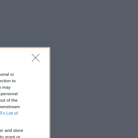
sonal or
ection to
ou may
 personal
out of the
 downstream
B’s List of
er and store
to grant or