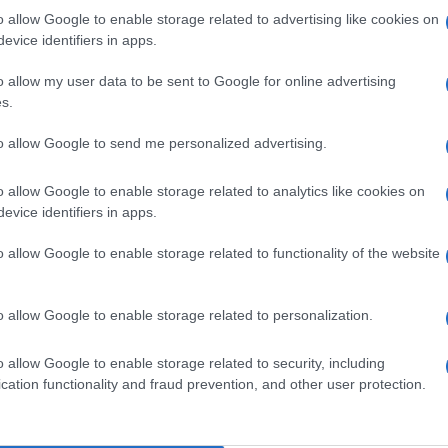
 ως αποτέλεσμα δομικών αδυναμιών σε υποδομές,
o allow Google to enable storage related to advertising like cookies on
το νέο σύστημα καθιστά πιο ορατό και μετρήσιμο σε
evice identifiers in apps.
o allow my user data to be sent to Google for online advertising
s.
to allow Google to send me personalized advertising.
ΗΣ
o allow Google to enable storage related to analytics like cookies on
υθυντής της Ενημέρωσης. Έχει σπουδάσει και
evice identifiers in apps.
ς και ηλεκτρονικός. Δημοσιογραφεί από τις
ου 1980. Έχει συνεργαστεί με σχεδόν όλες τις
o allow Google to enable storage related to functionality of the website
. Διετέλεσε πρόεδρος του Συνδέσμου Ημερησίων
ίδων, τον οποίον υπηρέτησε και από τη θέση
 στο δ.σ. επί οκτώ χρόνια. Πιστεύει πως η
o allow Google to enable storage related to personalization.
του δημοσιογράφου στην ενημέρωση είναι το
κοινά και στην επικοινωνία η έντιμη και
o allow Google to enable storage related to security, including
cation functionality and fraud prevention, and other user protection.
άβηση.