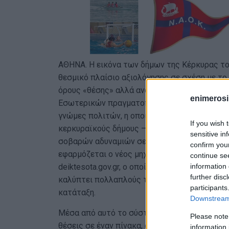
ΑΘΗΝΑ. Η εικόνα των δήμων της Κέρκυρας το
θεσμικό πλαίσιο αξιολόγησης σε σχέση με το 
όρους «θέσης» αλλά αναδεικνύει πιο καθαρά 
enimerosi
Εσωτερικών πραγματοποίησε για πρώτη φορά
γνώμες πολιτών, η οποία παρήγαγε μια συνολ
If you wish 
κερκυραϊκούς δήμους –Κεντρικής, Βόρειας κα
sensitive in
σοβαρών αδυναμιών σε υποδομές και οδικό δί
confirm you
εφαρμόζεται ο νέος μηχανισμός συνεχούς π
continue se
information 
deiktesota.gov.gr, ο οποίος βασίζεται σε ποσ
further disc
καλύπτει πολλαπλούς τομείς λειτουργίας των
participants
κατάταξη.
Downstream 
Μέσα από αυτό το σύστημα, οι δήμοι της Κέρ
Please note
θέσεις σε έναν πίνακα, αλλά ως σύνολα επιδ
information 