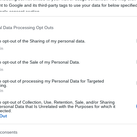
 to Google and its third-party tags to use your data for below specifi
προς το επίπεδο: και οι τρεις δήμοι καταγράφουν
ogle consent section.
είριση απορριμμάτων, η συντήρηση υποδομών και η
βασικά προβλήματα είναι πεισματικά ακριβώς τα
l Data Processing Opt Outs
ν προηγούμενη χρονιά, η νέα μεθοδολογία επιτρέπει
ς. Ο Δήμος Κεντρικής Κέρκυρας εμφανίζει σχετικά
o opt-out of the Sharing of my personal data.
ια λόγω μεγέθους και συγκέντρωσης υπηρεσιών,
In
ήματα καθημερινότητας, ιδίως στα απορρίμματα. Ο
ερη αδυναμία σε τεχνικές υπηρεσίες και υποδομές,
o opt-out of the Sale of my Personal Data.
ταση και τη διάχυση των οικισμών. Ο Δήμος Νότιας
In
πιδόσεις, ιδίως σε κοινωνικές και βασικές
to opt-out of processing my Personal Data for Targeted
τεί στο πιο αδύναμο σημείο του νησιού σε όρους
ing.
In
 Κέρκυρα βελτίωσε αισθητά τη θέση της, αλλά ότι το
o opt-out of Collection, Use, Retention, Sale, and/or Sharing
ersonal Data that Is Unrelated with the Purposes for which it
κριτική «βαθμολογία εικόνας» σε μια αναλυτική
lected.
Out
ι κερκυραϊκοί δήμοι εμφανίζονταν απλώς χαμηλά σε
 ακρίβεια ότι το πρόβλημα είναι πολυπαραγοντικό
consents
 Με άλλα λόγια, η συνολική υστέρηση παραμένει,