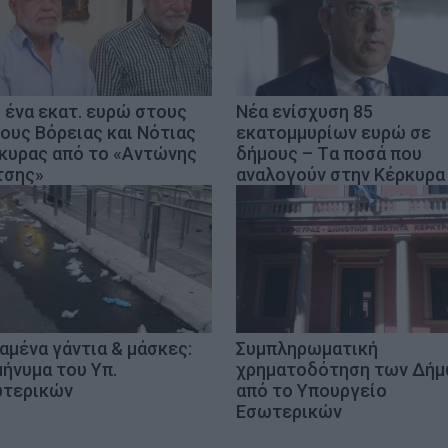
 ένα εκατ. ευρώ στους
Νέα ενίσχυση 85
ους Βόρειας και Νότιας
εκατομμυρίων ευρώ σε
κυρας από το «Αντώνης
δήμους – Tα ποσά που
τσης»
αναλογούν στην Κέρκυρα
αμένα γάντια & μάσκες:
Συμπληρωματική
μήνυμα του Υπ.
χρηματοδότηση των Δή
τερικών
από το Υπουργείο
Εσωτερικών