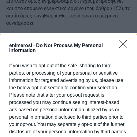
Επιπλέον όμως ενημερώσαμε, ότι έχουμε προσφύγει
και στο επόμενο ελεγκτικό όργανο (του άρθρου 152), το
οποίο όμως συνήθως καθυστερεί αρκετά μέχρι να
συνεδριάσει.
Είναι προφανές πλέον, ότι η όποια καθυστέρηση για την
επανάληψη της εκλογής οφείλεται αποκλειστικά στη
enimerosi -
Do Not Process My Personal
Information
Δημοτική Αρχή, η οποία εθελοτυφλεί και δεν θέλει να
αναγνωρίσει την παρανομία που διέπραξε ελπίζοντας
If you wish to opt-out of the sale, sharing to third
ίσως, ότι θα κερδίσει την προσφυγή…
parties, or processing of your personal or sensitive
information for targeted advertising by us, please use
Δυστυχώς όμως έτσι βάζει μόνη της μπουρλότο στη
the below opt-out section to confirm your selection.
λειτουργία του Δήμου, αφού όσο πιο πολύ καθυστερεί η
Please note that after your opt-out request is
ακύρωση της παράνομης Επιτροπής, τόσο
processed you may continue seeing interest-based
περισσότερες αποφάσεις της θα ακυρωθούν με μόνη
ads based on personal information utilized by us or
πλέον δυνατότητα να επανέλθουν εκ νέου και
personal information disclosed to third parties prior to
καθυστερημέναως θέματα σε συνεδρίαση της νόμιμα
your opt-out. You may separately opt-out of the further
εκλεγμένης Επιτροπής που θα προκύψει από
disclosure of your personal information by third parties
τηνεπανάληψη της εκλογής.