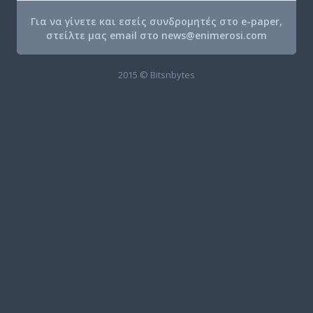
Για να γίνετε και εσείς συνδρομητές στο e-paper,
στείλτε μας email στο
news@enimerosi.com
2015 © Bitsnbytes