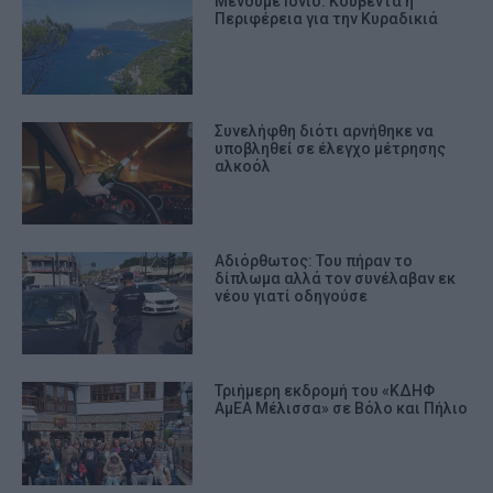
Μένουμε Ιόνιο: Κουβέντα η
Περιφέρεια για την Κυραδικιά
Συνελήφθη διότι αρνήθηκε να
υποβληθεί σε έλεγχο μέτρησης
αλκοόλ
Αδιόρθωτος: Του πήραν το
δίπλωμα αλλά τον συνέλαβαν εκ
νέου γιατί οδηγούσε
Τριήμερη εκδρομή του «ΚΔΗΦ
ΑμΕΑ Μέλισσα» σε Βόλο και Πήλιο