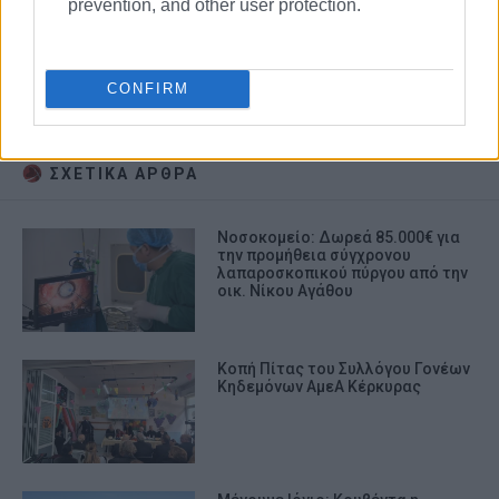
prevention, and other user protection.
γενικό νοσοκομείο κερκύρας
CONFIRM
κορονοϊός
ΜΕΘ
ΜΕΛ
ΣΧΕΤΙΚA AΡΘΡΑ
Νοσοκομείο: Δωρεά 85.000€ για
την προμήθεια σύγχρονου
λαπαροσκοπικού πύργου από την
οικ. Νίκου Αγάθου
Κοπή Πίτας του Συλλόγου Γονέων
Κηδεμόνων ΑμεΑ Κέρκυρας