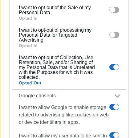
Περιφερειακών Εφημερίδων, τον οποίον
including but not limited to your visit or usage
I want to opt-out of the Sale of my
υπηρέτησε και από τη θέση του γενικού
behaviour. You may click to grant or deny consent to
Personal Data.
γραμματέα στο δ.σ. επί οκτώ χρόνια. Πιστεύει
Google and its third-party tags to use your data for
Opted In
πως η ισχυρότερη ιδιότητα του δημοσιογράφου
below specified purposes in below Google consent
I want to opt-out of processing my
στην ενημέρωση είναι το ενδιαφέρον του για τα
section.
Personal Data for Targeted
κοινά και στην επικοινωνία η έντιμη και
Advertising.
Opted In
ανιδιοτελής διαμεσολάβηση.
I want to opt-out of Collection, Use,
Retention, Sale, and/or Sharing of
my Personal Data that Is Unrelated
with the Purposes for which it was
Ακολουθήστε το enimerosi στο
Facebook
collected.
Opted Out
Google consents
Συνδρομητές στο e-paper
I want to allow Google to enable storage
related to advertising like cookies on web
or device identifiers in apps.
I want to allow my user data to be sent to