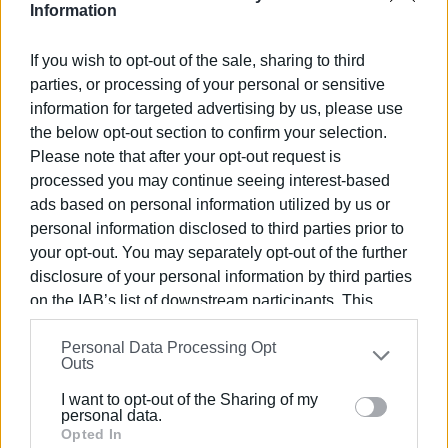
Information
διοίκησης του νοσοκομείου ενώ στον αέρα παίζει και
σχετικό σποτ.
If you wish to opt-out of the sale, sharing to third
Εμφανίσεις: 91
parties, or processing of your personal or sensitive
information for targeted advertising by us, please use
the below opt-out section to confirm your selection.
Please note that after your opt-out request is
processed you may continue seeing interest-based
ads based on personal information utilized by us or
personal information disclosed to third parties prior to
your opt-out. You may separately opt-out of the further
disclosure of your personal information by third parties
ΓΙΩΡΓΟΣ ΚΑΤΣΑΪΤΗΣ
on the IAB’s list of downstream participants. This
Είναι ο εκδότης - διευθυντής της Ενημέρωσης.
information may also be disclosed by us to third parties
Έχει σπουδάσει και εργαστεί ως μηχανικός και
Personal Data Processing Opt
on the
IAB’s List of Downstream Participants
that may
ηλεκτρονικός. Δημοσιογραφεί από τις αρχές της
Outs
further disclose it to other third parties.
δεκαετίας του 1980. Έχει συνεργαστεί με σχεδόν
I want to opt-out of the Sharing of my
όλες τις αθηναϊκές εφημερίδες. Διετέλεσε
Please note that this website/app uses one or more
personal data.
πρόεδρος του Συνδέσμου Ημερησίων
Google services and may gather and store information
Opted In