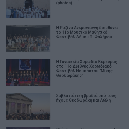
(photos)
Η Ροζίνα Ανεμογιάννη διευθύνει
το 11ο Μουσικό Μαθητικό
Φεστιβάλ Δήμου Π. Φαλήρου
Η Γυναικεία Χορωδία Κέρκυρας
στο 11ο Διεθνές Χορωδιακό
Φεστιβάλ Ναυπάκτου "Μίκης
Θεοδωράκης"
Σαββατιάτικη βραδιά υπό τους
ήχους Θεοδωράκη και Λώλη