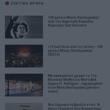
ΣΧΕΤΙΚA AΡΘΡΑ
100 χρόνια Μίκης Θεοδωράκης
από την Δημοτική Χορωδία
Κέρκυρας San Giacomo
« Η ζωή πίσω από τις νότες». 100
χρόνια Μίκης Θεοδωράκης
(ΦΩΤΟ)
Με κερκυραϊκό χρώμα το 11ο
Μουσικό Μαθητικό Φεστιβάλ
Δήμου Π. Φαλήρου - αφιερωμένο
στον Μίκη Θεοδωράκη (photos-
video)
Μια ξεχωριστή βραδιά στον Ι.Ν.
Αγίου Γεωργίου Άνω Κορακιάνας