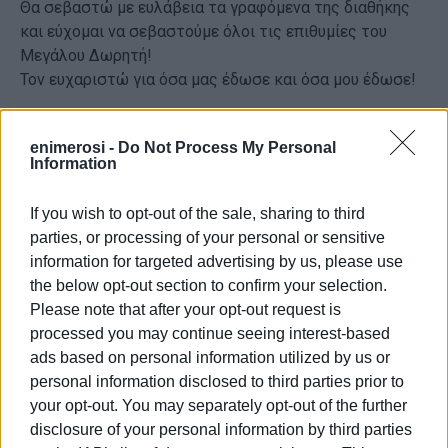
Θα σεβαστώ με ευλάβεια τα γραφόμενα της διαθήκης
και εύχομαι να σεβαστούμε όλοι τις επιθυμίες του
Μεγάλου Δωρητή!
Τον ευχαριστώ για όσα μας έδωσε και όσα μου έδωσε!
Πού αφήνει την περιουσία του
enimerosi -
Do Not Process My Personal
Information
Όσον αφορά στην ακίνητη περιουσία του, το σπίτι που
έμενε απέναντι από την Ακρόπολη, επιθυμία του είναι
If you wish to opt-out of the sale, sharing to third
να γίνει μουσείο, ενώ το αυτοκίνητό του το αφήνει σε
parties, or processing of your personal or sensitive
ένα ίδρυμα.
information for targeted advertising by us, please use
the below opt-out section to confirm your selection.
Υπενθυμίζεται ότι ο Νίκος Κουρής έχει αποστείλει
Please note that after your opt-out request is
εξώδικο στην κόρη του Μίκη Θεοδωράκη, Μαργαρίτα,
processed you may continue seeing interest-based
λίγες εβδομάδες μετά την προσωρινή διαταγή να μη
ads based on personal information utilized by us or
χρησιμοποιεί το επώνυμο «Θεοδωράκης».
personal information disclosed to third parties prior to
your opt-out. You may separately opt-out of the further
Σύμφωνα με τις πληροφορίες, ο Νίκος Κουρής ζήτησε
disclosure of your personal information by third parties
από τη Μαργαρίτα Θεοδωράκη να επισκεφθούν από