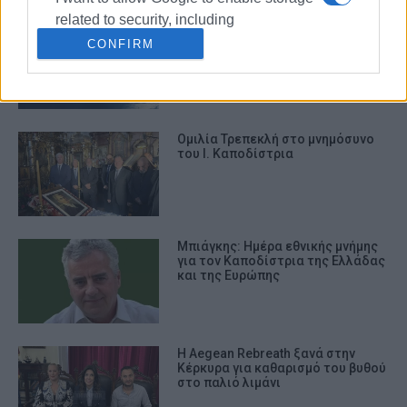
related to security, including
Πτήσεις AEGEAN και OLYMPIC AIR:
authentication functionality and fraud
CONFIRM
Πραγματοποιούνται κανονικά την
Πέμπτη 28 Αυγούστου
prevention, and other user protection.
Ομιλία Τρεπεκλή στο μνημόσυνο
του Ι. Καποδίστρια
Μπιάγκης: Ημέρα εθνικής μνήμης
για τον Καποδίστρια της Ελλάδας
και της Ευρώπης
Η Aegean Rebreath ξανά στην
Κέρκυρα για καθαρισμό του βυθού
στο παλιό λιμάνι