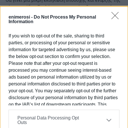
Θα γίνει μια μικρή εκδήλωση υποδοχής και έναρξης της
νέας περιόδου. Στελέχη της εταιρείας θα παρουσιάσουν
το πρόγραμμα δρομολογίων της AEGEAN για το φετινό
enimerosi -
Do Not Process My Personal
καλοκαίρι.
Information
Επί τόπου η κ. Μαρίνα Σπυριδάκη, Διευθύντρια
If you wish to opt-out of the sale, sharing to third
Εταιρικών Υποθέσεων της AEGEAN και ο κ. Στέφανος
parties, or processing of your personal or sensitive
Σαδόπουλος, Διευθυντής Πωλήσεων της AEGEAN για
information for targeted advertising by us, please use
την Ελλάδα, την Κύπρο και τα Βαλκάνια.
the below opt-out section to confirm your selection.
Εμφανίσεις: 146
Please note that after your opt-out request is
processed you may continue seeing interest-based
ads based on personal information utilized by us or
Ακολουθήστε το enimerosi στο
Facebook
personal information disclosed to third parties prior to
your opt-out. You may separately opt-out of the further
disclosure of your personal information by third parties
Συνδρομητές στο e-paper
on the IAB’s list of downstream participants. This
information may also be disclosed by us to third parties
Personal Data Processing Opt
on the
IAB’s List of Downstream Participants
that may
Outs
further disclose it to other third parties.