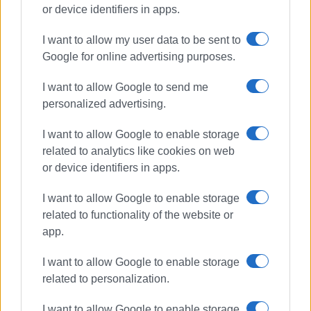
or device identifiers in apps.
I want to allow my user data to be sent to
Google for online advertising purposes.
AEGEAN
ι. καποδίστριας
I want to allow Google to send me
πτήσεις εξωτερικού
απευθείας
personalized advertising.
ΣΧΕΤΙΚA AΡΘΡΑ
I want to allow Google to enable storage
related to analytics like cookies on web
or device identifiers in apps.
Αδυναμία προσγείωσης στην
Κέρκυρα: Αεροσκάφος της
Aegean επέστρεψε στην Αθήνα
I want to allow Google to enable storage
λόγω κακοκαιρίας
related to functionality of the website or
app.
AEGEAN/Olympic Air: Δυνατότητα
I want to allow Google to enable storage
αλλαγής ή ακύρωσης εισιτηρίου
λόγω πιθανής απεργίας Ελεγκτών
related to personalization.
1/10
I want to allow Google to enable storage