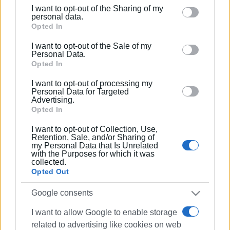
I want to opt-out of the Sharing of my
Please note that this website/app uses one or more
personal data.
Google services and may gather and store information
Opted In
including but not limited to your visit or usage
I want to opt-out of the Sale of my
behaviour. You may click to grant or deny consent to
Personal Data.
Google and its third-party tags to use your data for
Opted In
below specified purposes in below Google consent
I want to opt-out of processing my
section.
Personal Data for Targeted
Advertising.
Opted In
I want to opt-out of Collection, Use,
Retention, Sale, and/or Sharing of
my Personal Data that Is Unrelated
with the Purposes for which it was
collected.
Opted Out
Google consents
I want to allow Google to enable storage
related to advertising like cookies on web