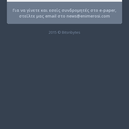
Για να γίνετε και εσείς συνδρομητές στο e-paper,
στείλτε μας email στο
news@enimerosi.com
2015 © Bitsnbytes