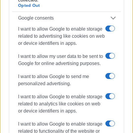
Opted Out
Google consents
I want to allow Google to enable storage
related to advertising like cookies on web
or device identifiers in apps.
ΓΙΩΡΓΟΣ ΚΑΤΣΑΪΤΗΣ
I want to allow my user data to be sent to
Είναι ο εκδότης - διευθυντής της Ενημέρωσης.
Google for online advertising purposes.
Έχει σπουδάσει και εργαστεί ως μηχανικός και
ηλεκτρονικός. Δημοσιογραφεί από τις αρχές της
I want to allow Google to send me
δεκαετίας του 1980. Έχει συνεργαστεί με σχεδόν
personalized advertising.
όλες τις αθηναϊκές εφημερίδες. Διετέλεσε
πρόεδρος του Συνδέσμου Ημερησίων
I want to allow Google to enable storage
Περιφερειακών Εφημερίδων, τον οποίον
related to analytics like cookies on web
υπηρέτησε και από τη θέση του γενικού
or device identifiers in apps.
γραμματέα στο δ.σ. επί οκτώ χρόνια. Πιστεύει
πως η ισχυρότερη ιδιότητα του δημοσιογράφου
I want to allow Google to enable storage
στην ενημέρωση είναι το ενδιαφέρον του για τα
related to functionality of the website or