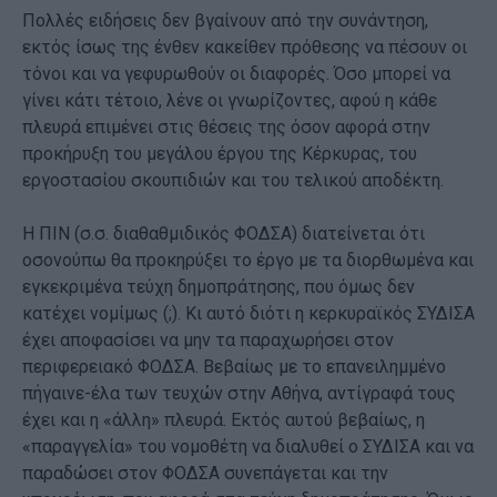
Πολλές ειδήσεις δεν βγαίνουν από την συνάντηση,
εκτός ίσως της ένθεν κακείθεν πρόθεσης να πέσουν οι
τόνοι και να γεφυρωθούν οι διαφορές. Όσο μπορεί να
γίνει κάτι τέτοιο, λένε οι γνωρίζοντες, αφού η κάθε
πλευρά επιμένει στις θέσεις της όσον αφορά στην
προκήρυξη του μεγάλου έργου της Κέρκυρας, του
εργοστασίου σκουπιδιών και του τελικού αποδέκτη.
Η ΠΙΝ (σ.σ. διαθαθμιδικός ΦΟΔΣΑ) διατείνεται ότι
οσονούπω θα προκηρύξει το έργο με τα διορθωμένα και
εγκεκριμένα τεύχη δημοπράτησης, που όμως δεν
κατέχει νομίμως (;). Κι αυτό διότι η κερκυραϊκός ΣΥΔΙΣΑ
έχει αποφασίσει να μην τα παραχωρήσει στον
περιφερειακό ΦΟΔΣΑ. Βεβαίως με το επανειλημμένο
πήγαινε-έλα των τευχών στην Αθήνα, αντίγραφά τους
έχει και η «άλλη» πλευρά. Εκτός αυτού βεβαίως, η
«παραγγελία» του νομοθέτη να διαλυθεί ο ΣΥΔΙΣΑ και να
παραδώσει στον ΦΟΔΣΑ συνεπάγεται και την