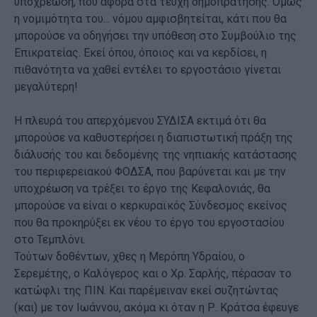
υποχρέωση, που αφορά στα τεύχη δημοπράτησης. Όμως
η νομιμότητα του... νόμου αμφισβητείται, κάτι που θα
μπορούσε να οδηγήσει την υπόθεση στο Συμβούλιο της
Επικρατείας. Εκεί όπου, όποιος και να κερδίσει, η
πιθανότητα να χαθεί εντέλει το εργοστάσιο γίνεται
μεγαλύτερη!
Η πλευρά του απερχόμενου ΣΥΔΙΣΑ εκτιμά ότι θα
μπορούσε να καθυστερήσει η διαπιστωτική πράξη της
διάλυσής του και δεδομένης της νηπιακής κατάστασης
του περιφερειακού ΦΟΔΣΑ, που βαρύνεται και με την
υποχρέωση να τρέξει το έργο της Κεφαλονιάς, θα
μπορούσε να είναι ο κερκυραϊκός Σύνδεσμος εκείνος
που θα προκηρύξει εκ νέου το έργο του εργοστασίου
στο Τεμπλόνι.
Τούτων δοθέντων, χθες η Μερόπη Υδραίου, ο
Σερεμέτης, ο Καλόγερος και ο Χρ. Σαρλής, πέρασαν το
κατώφλι της ΠΙΝ. Και παρέμειναν εκεί συζητώντας
(και) με τον Ιωάννου, ακόμα κι όταν η Ρ. Κράτσα έφευγε