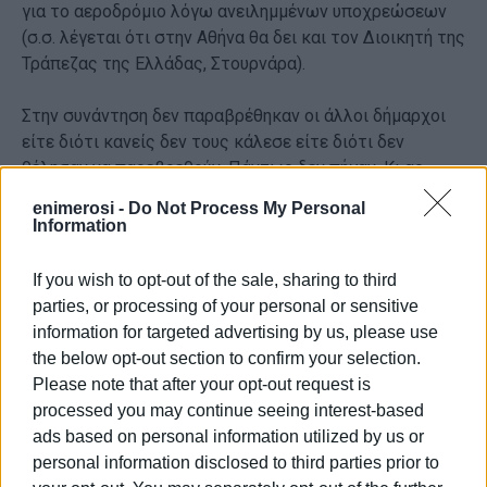
για το αεροδρόμιο λόγω ανειλημμένων υποχρεώσεων
(σ.σ. λέγεται ότι στην Αθήνα θα δει και τον Διοικητή της
Τράπεζας της Ελλάδας, Στουρνάρα).
Στην συνάντηση δεν παραβρέθηκαν οι άλλοι δήμαρχοι
είτε διότι κανείς δεν τους κάλεσε είτε διότι δεν
θέλησαν να παρεβρεθούν. Πάντως δεν πήγαν. Κι ας
εκκρεμεί η υπόθεση της μεταφοράς των σκουπιδιών
enimerosi -
Do Not Process My Personal
εκτός Κερκύρας αλλά και των δεμάτων, υπόθεση που
Information
όλους μας δονεί και μας ενώνει. Κι όπως παραπονιέται
ο Νεράντζης, κάθε καθυστέρηση στην ενιαία
If you wish to opt-out of the sale, sharing to third
αντιμετώπιση του project αφαιρεί χιλιάδες τόνους από
parties, or processing of your personal or sensitive
τη δυνατότητα της Κέρκυρας να τα μεταφέρει.
information for targeted advertising by us, please use
Επισημαίνει μάλιστα ότι εδώ που έφτασαν τα
the below opt-out section to confirm your selection.
πράγματα, η μόνη διαθέσιμη λύση είναι η λειτουργία του
Please note that after your opt-out request is
Τεμπλονιού και ως Σταθμού Μεταφόρτωσης (ΣΜΑ) έως
processed you may continue seeing interest-based
ότου κατασκευαστούν οι άλλοι, όπου. (Σ.σ. Κάπως έτσι
ads based on personal information utilized by us or
το μαρτυρικό Τεμπλόνι έγινε ο σκουπιδοτενεκές της
personal information disclosed to third parties prior to
Κέρκυρας, μέχρι να φτιαχτεί το οτιδήποτε άλλο, κάπου