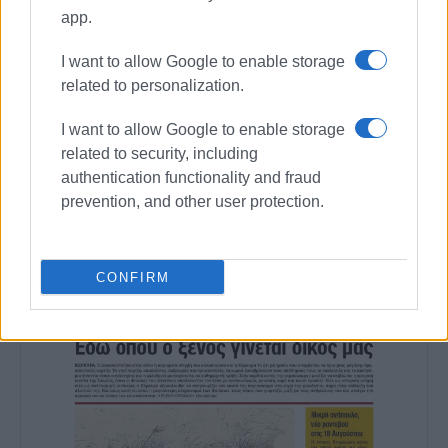
κοινά και στην επικοινωνία η έντιμη και
app.
ανιδιοτελής διαμεσολάβηση.
I want to allow Google to enable storage
related to personalization.
I want to allow Google to enable storage
Ακολουθήστε το enimerosi στο
Facebook
related to security, including
authentication functionality and fraud
prevention, and other user protection.
Συνδρομητές στο e-paper
CONFIRM